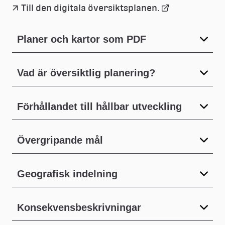
Länk
Till den digitala översiktsplanen.
till
Planer och kartor som PDF
extern
Vad är översiktlig planering?
webbplats
Förhållandet till hållbar utveckling
Övergripande mål
Geografisk indelning
Konsekvensbeskrivningar