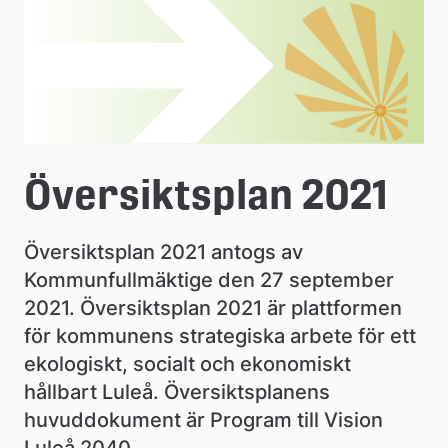
e
å
k
o
m
m
Översiktsplan 2021
u
Översiktsplan 2021 antogs av 
n
Kommunfullmäktige den 27 september 
2021. Översiktsplan 2021 är plattformen 
för kommunens strategiska arbete för ett 
ekologiskt, socialt och ekonomiskt 
hållbart Luleå. Översiktsplanens 
huvuddokument är Program till Vision 