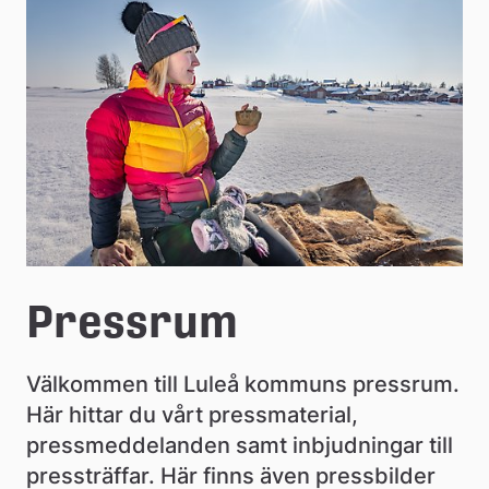
e
å
k
o
m
m
u
n
Pressrum
Välkommen till Luleå kommuns pressrum. 
Här hittar du vårt pressmaterial, 
pressmeddelanden samt inbjudningar till 
pressträffar. Här finns även pressbilder 