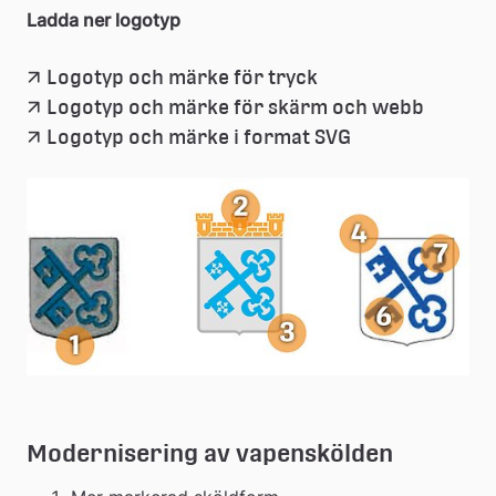
Ladda ner logotyp
(zip, 18.5 mb.)
Länk
Logotyp och märke för tryck
(zip, 1.
Länk
Logotyp och märke för skärm och webb
till
(zip, 37.6 kb.)
Länk
Logotyp och märke i format SVG
till
ett
till
ett
dokument
ett
dokum
dokument
Modernisering av vapenskölden