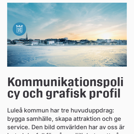
e
å
k
o
m
m
u
Kommunikationspoli
n
cy och grafisk profil
Luleå kommun har tre huvuduppdrag: 
bygga samhälle, skapa attraktion och ge 
service. Den bild omvärlden har av oss är 