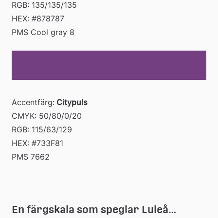
RGB: 135/135/135 
HEX: #878787 
PMS Cool gray 8
Accentfärg:
 Citypuls
CMYK: 50/80/0/20 
RGB: 115/63/129 
HEX: #733F81 
PMS 7662
En färgskala som speglar Luleå…