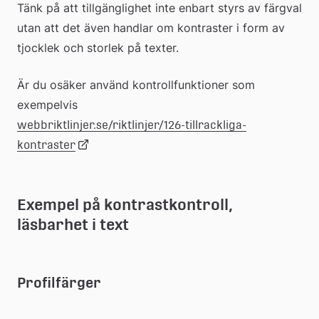
Tänk på att tillgänglighet inte enbart styrs av färgval 
utan att det även handlar om kontraster i form av 
tjocklek och storlek på texter. 
Är du osäker använd kontrollfunktioner som 
exempelvis 
webbriktlinjer.se/riktlinjer/126-tillrackliga-
Länk
kontraster
till
Exempel på kontrastkontroll, 
läsbarhet i text
extern
webbplats
Profilfärger