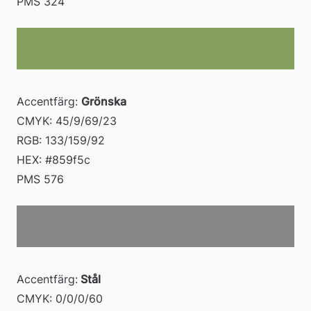
PMS 324
Accentfärg: 
Grönska
CMYK: 45/9/69/23 
RGB: 133/159/92 
HEX: #859f5c 
PMS 576
Accentfärg:
 Stål
CMYK: 0/0/0/60 