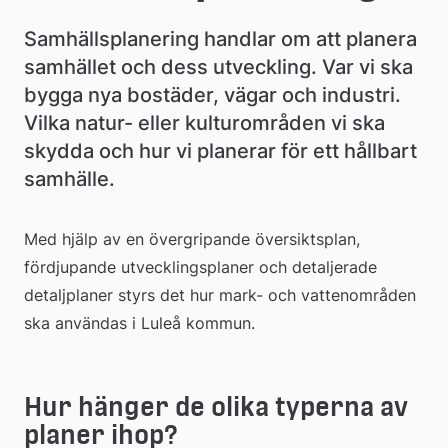
e
å
Samhällsplanering handlar om att planera 
samhället och dess utveckling. Var vi ska 
k
bygga nya bostäder, vägar och industri. 
o
Vilka natur- eller kulturområden vi ska 
m
skydda och hur vi planerar för ett hållbart 
samhälle.
m
u
Med hjälp av en övergripande översiktsplan, 
n
fördjupande utvecklingsplaner och detaljerade 
detaljplaner styrs det hur mark- och vattenområden 
ska användas i Luleå kommun.
Hur hänger de olika typerna av 
planer ihop?