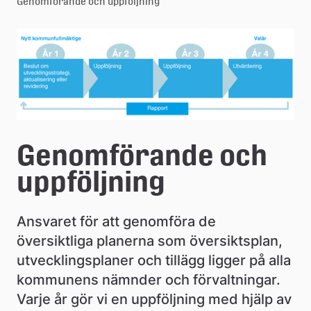
Genomförande och uppföljning
e
För
å
k
o
m
m
Genomförande och 
u
uppföljning
n
Ansvaret för att genomföra de 
översiktliga planerna som översiktsplan, 
utvecklingsplaner och tillägg ligger på alla 
kommunens nämnder och förvaltningar. 
Varje år gör vi en uppföljning med hjälp av 