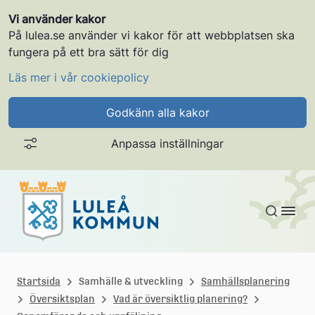
Vi använder kakor
På lulea.se använder vi kakor för att webbplatsen ska
fungera på ett bra sätt för dig
Läs mer i vår cookiepolicy
Godkänn alla kakor
Anpassa inställningar
Gå till innehållet
L
u
Startsida
Samhälle & utveckling
Samhällsplanering
Översiktsplan
Vad är översiktlig planering?
l