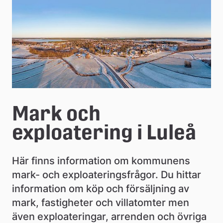
å
k
o
m
m
u
Mark och 
n
exploatering i Luleå
Här finns information om kommunens 
mark- och exploateringsfrågor. Du hittar 
information om köp och försäljning av 
mark, fastigheter och villatomter men 
även exploateringar, arrenden och övriga 