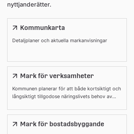
nyttjanderätter.
Kommunkarta
Länk
till
Detaljplaner och aktuella markanvisningar
extern
webbplats
Mark för verksamheter
Kommunen planerar för att både kortsiktigt och
långsiktigt tillgodose näringslivets behov av
mark för arbetsplatser, industri, handel och
liknande ändamål.
Mark för bostadsbyggande