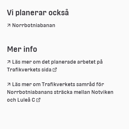
Vi planerar också
Norrbotniabanan
Mer info
Läs mer om det planerade arbetet på 
Länk
Trafikverkets sida
till
Läs mer om Trafikverkets samråd för 
Norrbotniabanans sträcka mellan Notviken 
extern
Länk
och Luleå C
webbplats
till
extern