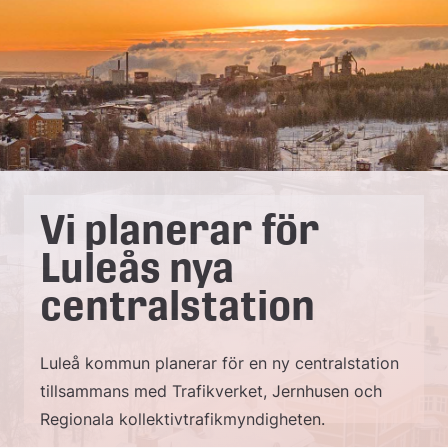
e
å
k
o
m
m
Vi planerar för
u
Luleås nya
n
centralstation
Luleå kommun planerar för en ny centralstation
tillsammans med Trafikverket, Jernhusen och
Regionala kollektivtrafikmyndigheten.