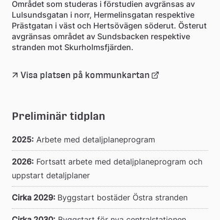
Området som studeras i förstudien avgränsas av
Lulsundsgatan i norr, Hermelinsgatan respektive
Prästgatan i väst och Hertsövägen söderut. Österut
avgränsas området av Sundsbacken respektive
stranden mot Skurholmsfjärden.
Länk
Visa platsen på kommunkartan
till
Preliminär tidplan
extern
2025:
 Arbete med detaljplaneprogram
webbplats
2026:
 Fortsatt arbete med detaljplaneprogram och 
uppstart detaljplaner
Cirka 2029: 
Byggstart bostäder Östra stranden
Cirka 2030:
 Byggstart för nya centralstationen