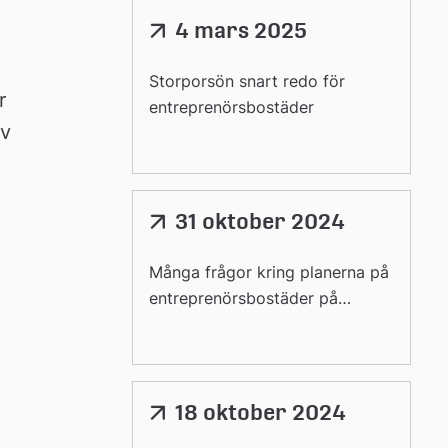
4 mars 2025
Länk
till
extern
Storporsön snart redo för
 
webbplats
entreprenörsbostäder
v 
31 oktober 2024
Länk
till
extern
Många frågor kring planerna på
webbplats
entreprenörsbostäder på
Storporsön
18 oktober 2024
Länk
till