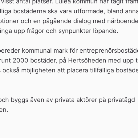
isst antal platser. Luleå kommun har tagit fram
lfälliga bostäderna ska vara utformade, bland anna
ptioner och en pågående dialog med närboende,
ånga upp frågor och synpunkter löpande.
ereder kommunal mark för entreprenörsbostäde
 runt 2000 bostäder, på Hertsöheden med upp til
ckså möjligheten att placera tillfälliga bostäde
ch byggs även av privata aktörer på privatägd 
en.