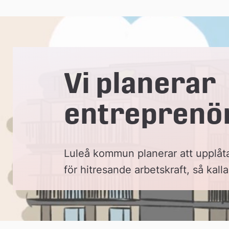
e
å
Vi planerar
k
entreprenö
o
m
Luleå kommun planerar att upplåta 
m
för hitresande arbetskraft, så kal
u