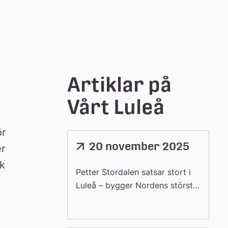
Artiklar på 
Vårt Luleå
r 
20 november 2025
Länk
r 
till
k 
extern
Petter Stordalen satsar stort i
webbplats
Luleå – bygger Nordens största
"hotellanläggning"