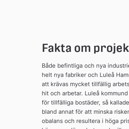
n
Fakta om projek
Både befintliga och nya industrier
helt nya fabriker och Luleå Ham
att krävas mycket tillfällig arb
hit och arbetar. Luleå kommund 
för tillfälliga bostäder, så kal
bland annat för att minska riske
obalans och resultera i höga pri