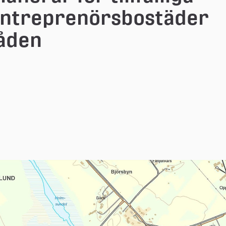
entreprenörsbostäder 
råden