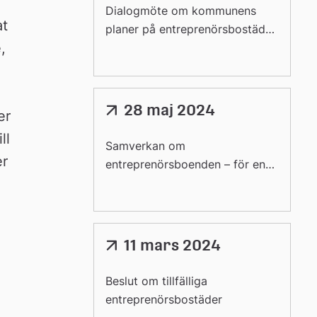
 
extern
Dialogmöte om kommunens
t 
webbplats
planer på entreprenörsbostäder
 
på Storporsön
28 maj 2024
Länk
r 
till
l 
extern
Samverkan om
webbplats
r 
entreprenörsboenden – för en
trygg omställning i Luleå
11 mars 2024
Länk
till
extern
Beslut om tillfälliga
webbplats
entreprenörsbostäder