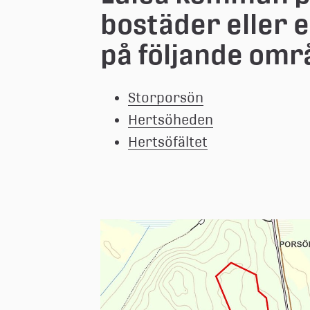
bostäder eller 
på följande om
Storporsön
Hertsöhed
en
Hertsöfältet