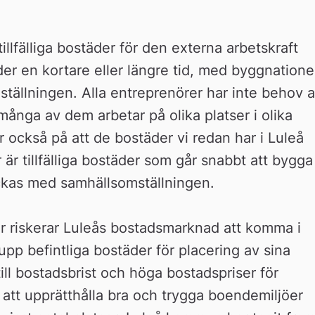
llfälliga bostäder för den externa arbetskraft 
nder en kortare eller längre tid, med byggnationer
llningen. Alla entreprenörer har inte behov a
nga av dem arbetar på olika platser i olika 
r också på att de bostäder vi redan har i Luleå 
 är tillfälliga bostäder som går snabbt att bygga 
lyckas med samhällsomställningen.
 riskerar Luleås bostadsmarknad att komma i 
pp befintliga bostäder för placering av sina 
till bostadsbrist och höga bostadspriser för 
 att upprätthålla bra och trygga boendemiljöer 