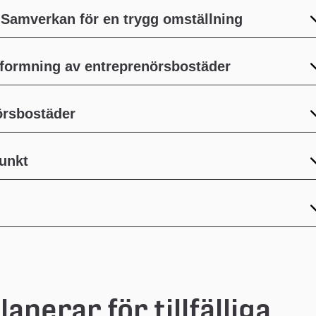
Samverkan för en trygg omställning
tformning av entreprenörsbostäder
örsbostäder
punkt
nerar för tillfälliga 