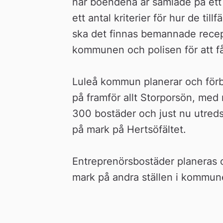
när boendena är samlade på ett v
ett antal kriterier för hur de til
ska det finnas bemannade rece
kommunen och polisen för att f
Luleå kommun planerar och förb
på framför allt Storporsön, med
300 bostäder och just nu utreds o
på mark på Hertsöfältet.
Entreprenörsbostäder planeras o
mark på andra ställen i kommun