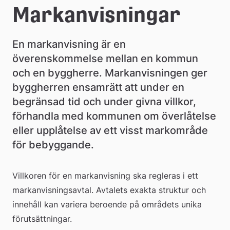
e
Markanvisningar
å
En markanvisning är en 
k
överenskommelse mellan en kommun 
o
och en byggherre. Markanvisningen ger 
m
byggherren ensamrätt att under en 
begränsad tid och under givna villkor, 
m
förhandla med kommunen om överlåtelse 
u
eller upplåtelse av ett visst markområde 
n
för bebyggande.
Villkoren för en markanvisning ska regleras i ett 
markanvisningsavtal. Avtalets exakta struktur och 
innehåll kan variera beroende på områdets unika 
förutsättningar.