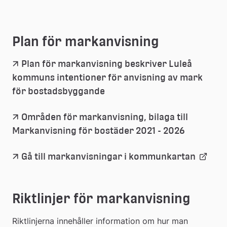
Plan för markanvisning
Plan för markanvisning beskriver Luleå 
kommuns intentioner för anvisning av mark 
(pdf, 392.8 kb.)
Länk
för bostadsbyggande
till
Områden för markanvisning, bilaga till 
(pdf, 786.1
Länk
Markanvisning för bostäder 2021 - 2026
ett
till
Länk
Gå till markanvisningar i kommunkartan 
dokument
ett
till
Riktlinjer för markanvisning
dokumen
extern
Riktlinjerna innehåller information om hur man 