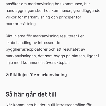
webbp
ansöker om markanvisning hos kommunen, hur 
handläggningen sker hos kommunen, grundläggande 
villkor för markanvisning och principer för 
markprissättning.
Riktlinjerna för markanvisning resulterar i en 
likabehandling av intresserade 
byggherrar/exploatörer och att resultatet av 
markanvisningen, det som byggs på platsen, ligger i 
linje med kommunens översiktsplan.
(pdf, 6.8 mb.)
Länk
Riktlinjer för markanvisning
till
Så här går det till
ett
När kommunen bjuder in till intresseanmälan för 