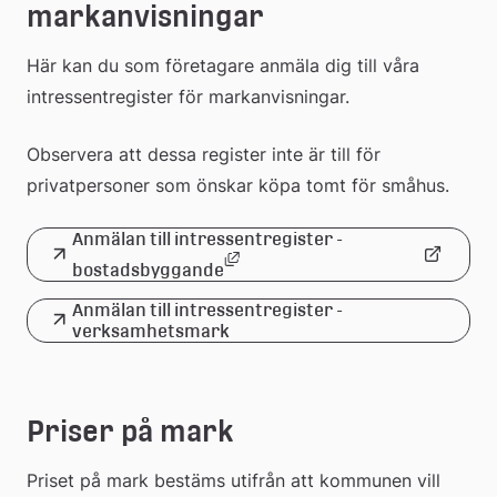
markanvisningar
Här kan du som företagare anmäla dig till våra 
intressentregister för markanvisningar. 
Observera att dessa register inte är till för 
privatpersoner som önskar köpa tomt för småhus.
Anmälan till intressentregister - 
Länk till annan webbplats, öppn
Länk
bostadsbyggande
till
Anmälan till intressentregister - 
verksamhetsmark
extern
webbplats
Priser på mark
Priset på mark bestäms utifrån att kommunen vill 