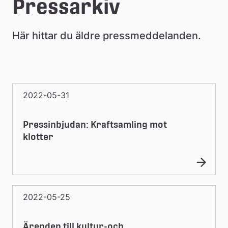
e
Pressarkiv
å
Här hittar du äldre pressmeddelanden.
k
o
m
2022-05-31
m
u
Pressinbjudan: Kraftsamling mot
n
klotter
2022-05-25
Ärenden till kultur-och