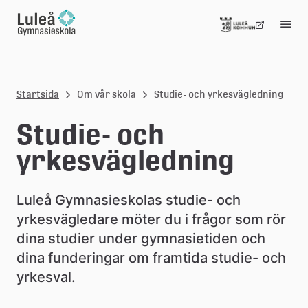
Gå till innehållet
L
u
Startsida
Om vår skola
Studie- och yrkesvägledning
l
e
Studie- och 
å
yrkesvägledning
g
Luleå Gymnasieskolas studie- och 
y
yrkesvägledare möter du i frågor som rör 
m
dina studier under gymnasietiden och 
n
dina funderingar om framtida studie- och 
yrkesval.
a