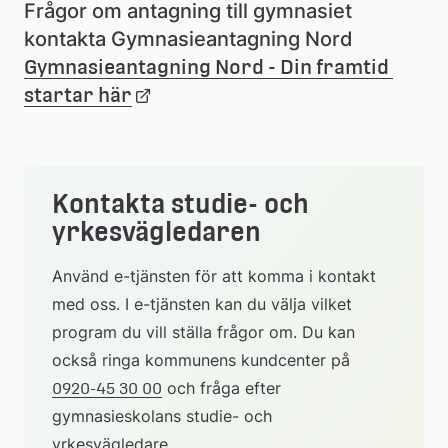
s
Frågor om antagning till gymnasiet 
i
kontakta Gymnasieantagning Nord 
Gymnasieantagning Nord - Din framtid 
e
startar här
Länk
s
k
till
o
Kontakta studie- och 
extern
l
yrkesvägledaren
webbplats
a
Använd e-tjänsten för att komma i kontakt 
med oss. I e-tjänsten kan du välja vilket 
program du vill ställa frågor om. Du kan 
också ringa kommunens kundcenter på 
 och fråga efter 
0920-45 30 00
gymnasieskolans studie- och 
yrkesvägledare.