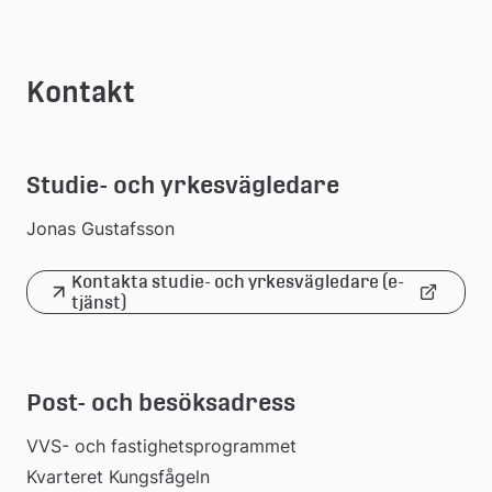
Kontakt
Studie- och yrkesvägledare
Jonas Gustafsson
Kontakta studie- och yrkesvägledare (e-
Länk
tjänst)
till
extern
Post- och besöksadress
webbplats
VVS- och fastighetsprogrammet 
Kvarteret Kungsfågeln