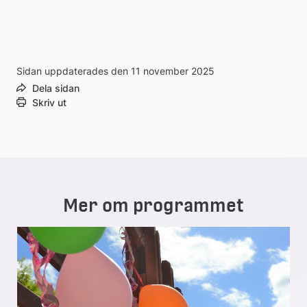
till
extern
Sidan uppdaterades den 11 november 2025
webbplats
Dela sidan
Skriv ut
Mer om programmet