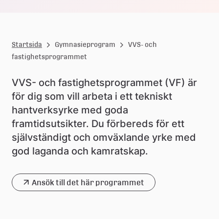
s
i
e
Startsida
Gymnasieprogram
VVS- och
s
fastighetsprogrammet
k
VVS- och fastighetsprogrammet (VF) är 
o
för dig som vill arbeta i ett tekniskt 
hantverksyrke med goda 
l
framtidsutsikter. Du förbereds för ett 
a
självständigt och omväxlande yrke med 
god laganda och kamratskap.
Ansök till det här programmet