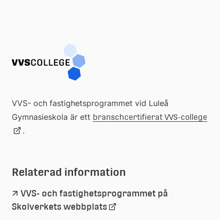
VVS- och fastighetsprogrammet vid Luleå 
Gymnasieskola är ett 
Lä
branschcertifierat VVS-college
.
till
Relaterad information
ext
VVS- och fastighetsprogrammet på 
we
Länk
Skolverkets webbplats