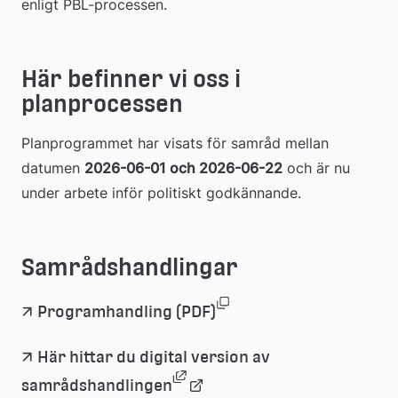
enligt PBL-processen.
Här befinner vi oss i 
planprocessen
Planprogrammet har visats för samråd mellan 
datumen 
2026-06-01 och 2026-06-22
 och är nu 
under arbete inför politiskt godkännande.
Samrådshandlingar
(pdf, 52.3 mb, öppnas i
Länk
Programhandling (PDF)
till
Här hittar du digital version av 
Länk till annan webbplats, ö
Länk
samrådshandlingen
ett