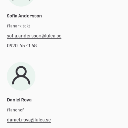
Sofia Andersson
Planarkitekt
sofia.andersson@lulea.se
0920-45 41 68
Daniel Rova
Planchef
daniel.rova@lulea.se