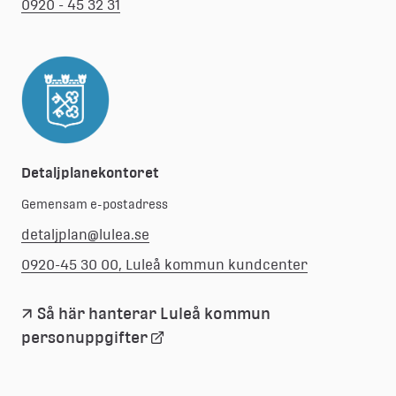
0920 - 45 32 31
Detaljplanekontoret
Gemensam e-postadress
detaljplan@lulea.se
0920-45 30 00, Luleå kommun kundcenter
Så här hanterar Luleå kommun 
Länk
personuppgifter
till