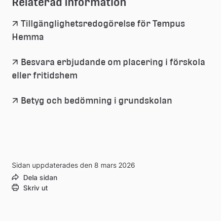
Relaterad information
Tillgänglighets­­redogörelse för Tempus 
(pdf, 56 kb.)
Länk
Hemma
till
Besvara erbjudande om placering i förskola 
eller fritidshem
ett
Betyg och bedömning i grundskolan
dokument
Sidan uppdaterades den 8 mars 2026
Dela sidan
Skriv ut