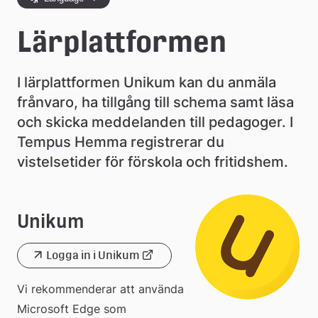
e
Lärplattformen
å
k
I lärplattformen Unikum kan du anmäla 
o
frånvaro, ha tillgång till schema samt läsa 
m
och skicka meddelanden till pedagoger. I 
Tempus Hemma registrerar du 
m
vistelsetider för förskola och fritidshem.
u
n
Unikum
Logga in i Unikum
Länk
Vi rekommenderar att använda 
till
Microsoft Edge som 
extern