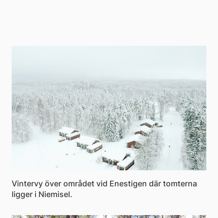
För
Vintervy över området vid Enestigen där tomterna
ligger i Niemisel.