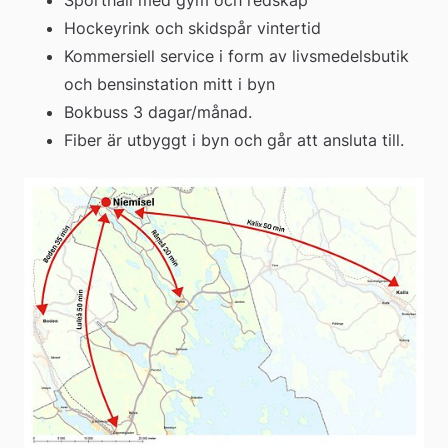
Sporthall med gym och redskap
Hockeyrink och skidspår vintertid
Kommersiell service i form av livsmedelsbutik 
och bensinstation mitt i byn
Bokbuss 3 dagar/månad.
Fiber är utbyggt i byn och går att ansluta till.
För