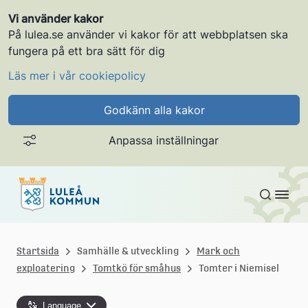
Vi använder kakor
På lulea.se använder vi kakor för att webbplatsen ska
fungera på ett bra sätt för dig
Läs mer i vår cookiepolicy
Godkänn alla kakor
Anpassa inställningar
Gå till innehållet
L
u
Startsida
Samhälle & utveckling
Mark och
exploatering
Tomtkö för småhus
Tomter i Niemisel
l
e
Language