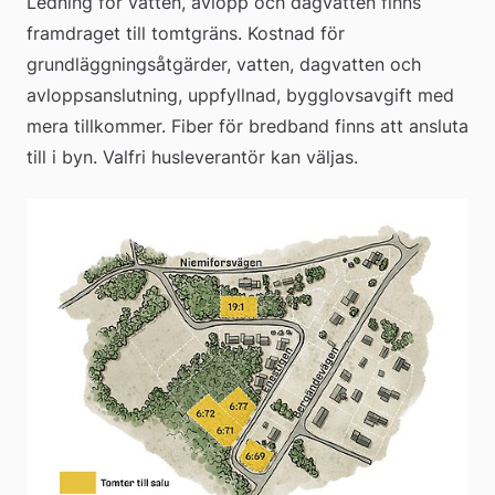
Ledning för vatten, avlopp och dagvatten finns 
framdraget till tomtgräns. Kostnad för 
grundläggningsåtgärder, vatten, dagvatten och 
avloppsanslutning, uppfyllnad, bygglovsavgift med 
mera tillkommer. Fiber för bredband finns att ansluta 
till i byn. Valfri husleverantör kan väljas.
För