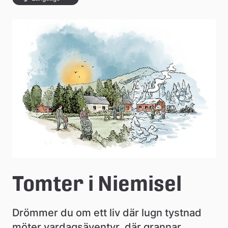
å
k
o
m
m
u
n
Tomter i Niemisel
Drömmer du om ett liv där lugn tystnad 
möter vardagsäventyr, där grannar 