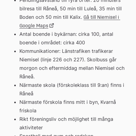
Pendlingsavstånd till fyra orter: 20 minuters 
bilresa till Råneå, 50 min till Luleå, 35 min till 
Boden och 50 min till Kalix. 
Gå till Niemisel i 
Länk
Google Maps
Antal boende i bykärnan: cirka 100, antal 
boende i området: cirka 400
till
Kommunikationer: Länstrafiken trafikerar 
Niemisel (linje 226 och 227). Skolbuss går 
extern
morgon och eftermiddag mellan Niemisel och 
Råneå.
webbplats
Närmaste skola (förskoleklass till 9:an) finns i 
Råneå
Närmaste förskola finns mitt i byn, Kvarnå 
friskola
Rikt föreningsliv och möjlighet till många 
aktiviteter