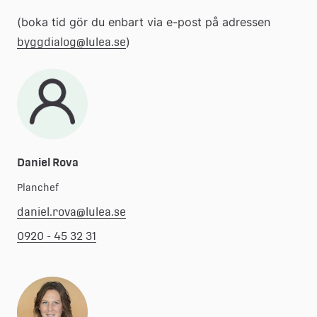
(boka tid gör du enbart via e-post på adressen 
)
byggdialog@lulea.se
Daniel Rova
Planchef
daniel.rova@lulea.se
0920 - 45 32 31