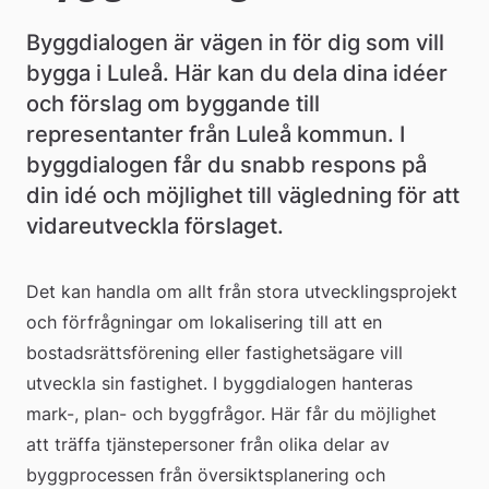
e
å
Byggdialogen är vägen in för dig som vill 
bygga i Luleå. Här kan du dela dina idéer 
k
och förslag om byggande till 
o
representanter från Luleå kommun. I 
m
byggdialogen får du snabb respons på 
din idé och möjlighet till vägledning för att 
m
vidareutveckla förslaget.
u
n
Det kan handla om allt från stora utvecklingsprojekt 
och förfrågningar om lokalisering till att en 
bostadsrättsförening eller fastighetsägare vill 
utveckla sin fastighet. I byggdialogen hanteras 
mark-, plan- och byggfrågor. Här får du möjlighet 
att träffa tjänstepersoner från olika delar av 
byggprocessen från översiktsplanering och 