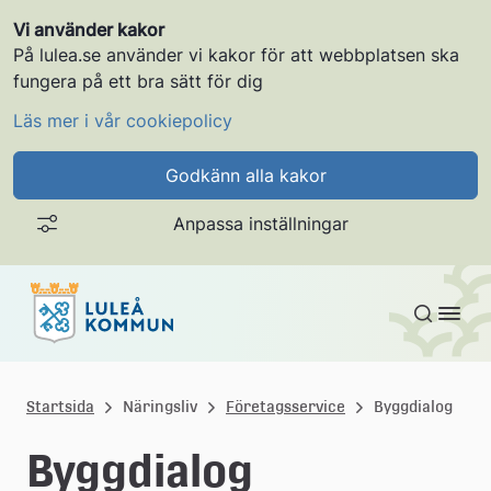
Vi använder kakor
På lulea.se använder vi kakor för att webbplatsen ska
fungera på ett bra sätt för dig
Läs mer i vår cookiepolicy
Godkänn alla kakor
Anpassa inställningar
Gå till innehållet
L
u
Startsida
Näringsliv
Företagsservice
Byggdialog
l
Byggdialog