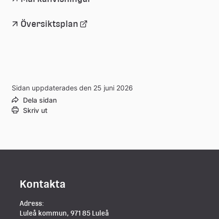
Länk
Översiktsplan
till
extern
Sidan uppdaterades den 25 juni 2026
webbplats
Dela sidan
Skriv ut
Kontakta
Adress:
Luleå kommun, 971 85 Luleå