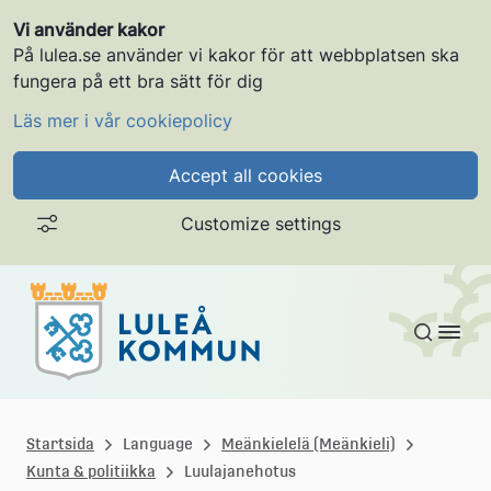
Vi använder kakor
På lulea.se använder vi kakor för att webbplatsen ska
fungera på ett bra sätt för dig
Läs mer i vår cookiepolicy
Accept all cookies
Customize settings
Gå till innehållet
L
u
Startsida
Language
Meänkielelä (Meänkieli)
Kunta & politiikka
Luulajanehotus