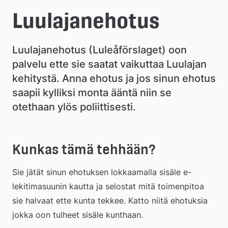
l
e
Luulajanehotus
å
Luulajanehotus (Luleåförslaget) oon 
k
palvelu ette sie saatat vaikuttaa Luulajan 
o
kehitystä. Anna ehotus ja jos sinun ehotus 
m
saapii kylliksi monta ääntä niin se 
otethaan ylös poliittisesti.
m
u
Kunkas tämä tehhään?
n
Sie jätät sinun ehotuksen lokkaamalla sisäle e-
lekitimasuunin kautta ja selostat mitä toimenpitoa 
sie halvaat ette kunta tekkee. Katto niitä ehotuksia 
jokka oon tulheet sisäle kunthaan.