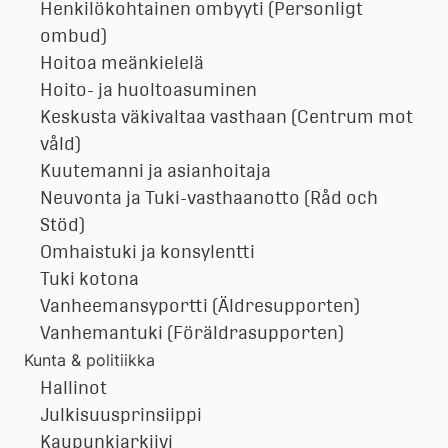
Henkilökohtainen ombyyti (Personligt
ombud)
Hoitoa meänkielelä
Hoito- ja huoltoasuminen
Keskusta väkivaltaa vasthaan (Centrum mot
våld)
Kuutemanni ja asianhoitaja
Neuvonta ja Tuki-vasthaanotto (Råd och
Stöd)
Omhaistuki ja konsylentti
Tuki kotona
Vanheemansyportti (Äldresupporten)
Vanhemantuki (Föräldrasupporten)
Kunta & politiikka
Hallinot
Julkisuusprinsiippi
Kaupunkiarkiivi