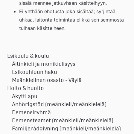
sisälä mennee jatkuvhaan käsittelhyyn.
Ei yhthään ehotusta joka sisältää; syrjintää, 
uhkaa, laitonta toimintaa elikkä sen semmosta 
tulhaan käsittelheen.
Esikoulu & koulu
Äitinkieli ja monikielisyys
Esikouhluun haku
Meänkielinen osasto - Väylä
Hoito & huolto
Akytti apu
Anhörigstöd (meänkieli/meänkielelä)
Demensiryhmä
Demensteamet (meänkieli/meänkielelä)
Familjerådgivning (meänkieli/meänkielelä)