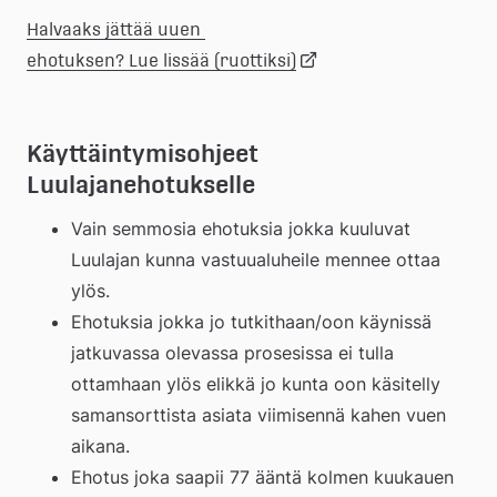
Halvaaks jättää uuen 
Länk
ehotuksen? Lue lissää (ruottiksi)
till
Käyttäintymisohjeet 
Luulajanehotukselle
extern
Vain semmosia ehotuksia jokka kuuluvat 
webbplats
Luulajan kunna vastuualuheile mennee ottaa 
ylös.
Ehotuksia jokka jo tutkithaan/oon käynissä 
jatkuvassa olevassa prosesissa ei tulla 
ottamhaan ylös elikkä jo kunta oon käsitelly 
samansorttista asiata viimisennä kahen vuen 
aikana.
Ehotus joka saapii 77 ääntä kolmen kuukauen 