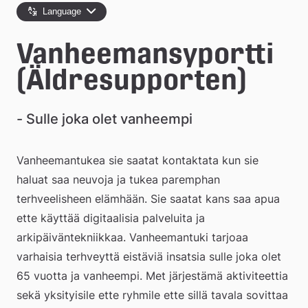
e
Language
å
Vanheemansyportti 
k
(Äldresupporten)
o
m
- Sulle joka olet vanheempi
m
Vanheemantukea sie saatat kontaktata kun sie 
u
haluat saa neuvoja ja tukea paremphan 
n
terhveelisheen elämhään. Sie saatat kans saa apua 
ette käyttää digitaalisia palveluita ja 
arkipäiväntekniikkaa. Vanheemantuki tarjoaa 
varhaisia terhveyttä eistäviä insatsia sulle joka olet 
65 vuotta ja vanheempi. Met järjestämä aktiviteettia 
sekä yksityisile ette ryhmile ette sillä tavala sovittaa 