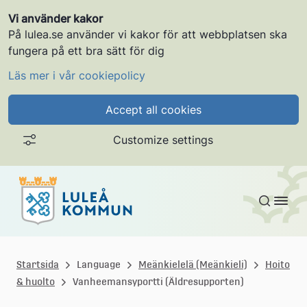
Vi använder kakor
På lulea.se använder vi kakor för att webbplatsen ska
fungera på ett bra sätt för dig
Läs mer i vår cookiepolicy
Accept all cookies
Customize settings
Gå till innehållet
L
u
Startsida
Language
Meänkielelä (Meänkieli)
Hoito
& huolto
Vanheemansyportti (Äldresupporten)
l