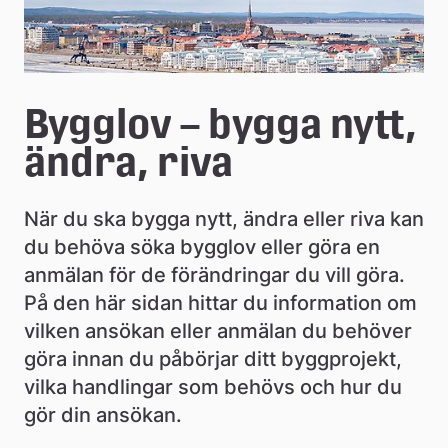
e
å
k
o
Bygglov – bygga nytt, 
m
ändra, riva
m
När du ska bygga nytt, ändra eller riva kan 
u
du behöva söka bygglov eller göra en 
n
anmälan för de förändringar du vill göra. 
På den här sidan hittar du information om 
vilken ansökan eller anmälan du behöver 
göra innan du påbörjar ditt byggprojekt, 
vilka handlingar som behövs och hur du 
gör din ansökan.