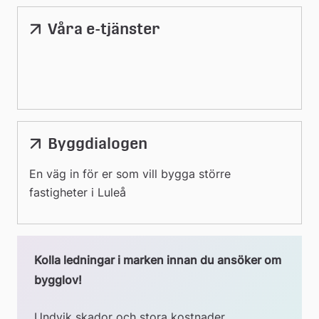
Våra e-tjänster
Länk
till
extern
webbplats
Byggdialogen
En väg in för er som vill bygga större
fastigheter i Luleå
Kolla ledningar i marken innan du ansöker om 
bygglov!
Undvik skador och stora kostnader