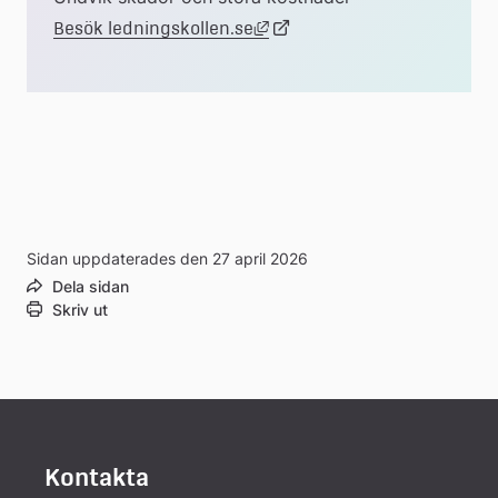
Länk till annan webbplats, ö
Länk
Besök ledningskollen.se
till
extern
webbplats
Sidan uppdaterades den 27 april 2026
Dela sidan
Skriv ut
Kontakta