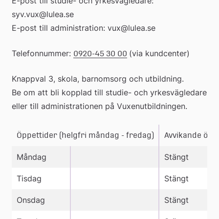
E-post till studie- och yrkesvägledare: 
syv.vux@lulea.se 
E-post till administration: vux@lulea.se
Telefonnummer: 
(via kundcenter)
0920-45 30 00
Knappval 3, skola, barnomsorg och utbildning.
Be om att bli kopplad till studie- och yrkesvägledare 
eller till administrationen på Vuxenutbildningen.
Öppettider (helgfri måndag - fredag)
Avvikande öpp
Måndag
Stängt
Tisdag
Stängt
Onsdag
Stängt