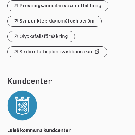
till
Prövningsanmälan vuxenutbildning
extern
Synpunkter, klagomål och beröm
webbplats
Olycksfallsförsäkring
Se din studieplan i webbansökan
Länk
till
extern
Kundcenter
webbplats
Luleå kommuns kundcenter