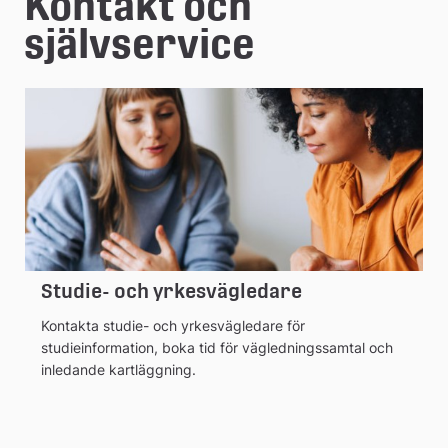
e
Kontakt och 
å
självservice
k
o
m
m
u
n
Studie- och yrkesvägledare
Kontakta studie- och yrkesvägledare för
studieinformation, boka tid för vägledningssamtal och
inledande kartläggning.