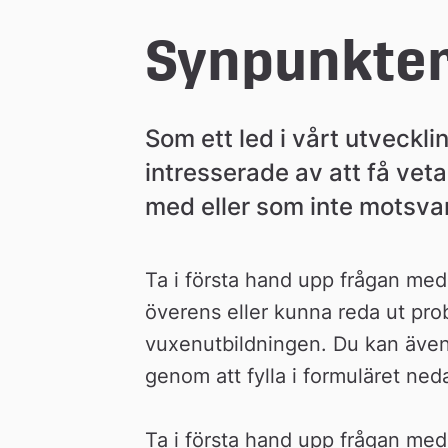
e
Synpunkter
å
Som ett led i vårt utvecklin
k
intresserade av att få vet
med eller som inte motsva
o
m
Ta i första hand upp frågan med 
överens eller kunna reda ut probl
m
vuxenutbildningen. Du kan även l
genom att fylla i formuläret ned
u
Ta i första hand upp frågan med 