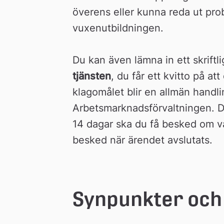
n
överens eller kunna reda ut probl
vuxenutbildningen.
Du kan även lämna in ett skriftli
tjänsten
, du får ett kvitto på att
klagomålet blir en allmän handli
Arbetsmarknadsförvaltningen. D
14 dagar ska du få besked om v
besked när ärendet avslutats.
Synpunkter och