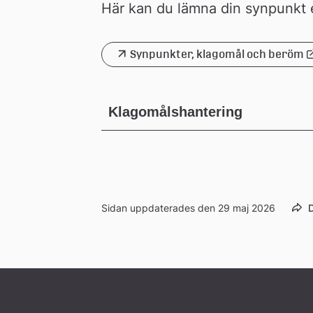
Här kan du lämna din synpunkt 
Synpunkter, klagomål och beröm
Länk 
till 
extern 
webbplats
Klagomålshantering
Sidan uppdaterades den 29 maj 2026
D