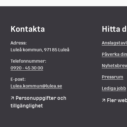
Kontakta
Hitta 
Adress:
Anslagstav
Luleå kommun, 971 85 Luleå
Påverka d
Telefonnummer:
Nyhetsbre
0920 - 45 30 00
Pressrum
E-post:
Lulea.kommun@lulea.se
Lediga jobb
Personuppgifter och 
Fler we
tillgänglighet