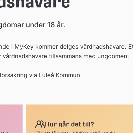
dshavare
gdomar under 18 år.
ande i MyKey kommer delges vårdnadshavare. Ett
v vårdnadshavare tillsammans med ungdomen.
 försäkring via Luleå Kommun.
Hur går det till?