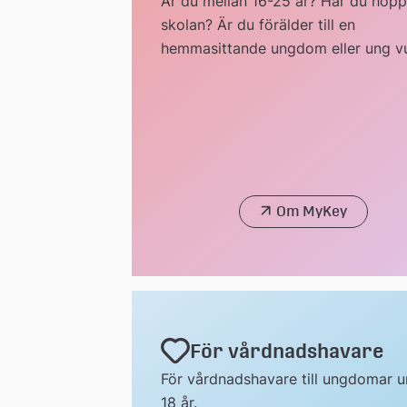
Är du mellan 16-25 år? Har du hopp
skolan? Är du förälder till en
hemmasittande ungdom eller ung v
Om MyKey
För vårdnadshavare
För vårdnadshavare till ungdomar u
18 år.