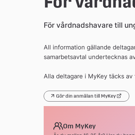
För vårdna
n
För vårdnadshavare till un
All information gällande deltag
samarbetsavtal undertecknas a
Alla deltagare i MyKey täcks av
Gör din anmälan till MyKey
Länk 
till 
extern 
webbplats
Om MyKey