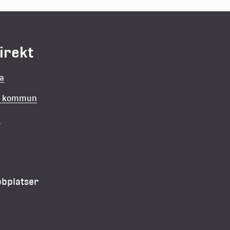
direkt
la
in kommun
v
bbplatser