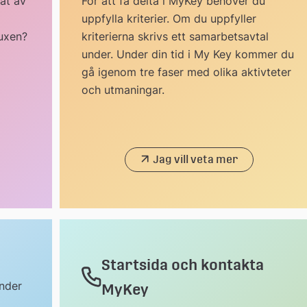
at av
För att få delta i MyKey behöver du
uppfylla kriterier. Om du uppfyller
uxen?
kriterierna skrivs ett samarbetsavtal
under. Under din tid i My Key kommer du
gå igenom tre faser med olika aktivteter
och utmaningar.
Jag vill veta mer
Startsida och kontakta
nder
MyKey