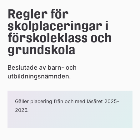
e
Regler för 
å
skolplaceringar i 
k
förskoleklass och 
o
grundskola
m
m
Beslutade av barn- och 
u
utbildningsnämnden.
n
Gäller placering från och med läsåret 2025-
2026.