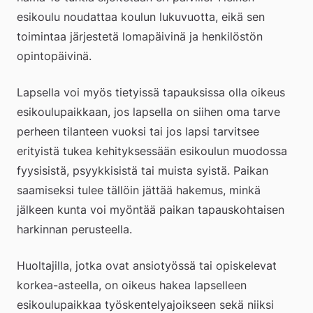
esikoulu noudattaa koulun lukuvuotta, eikä sen 
toimintaa järjestetä lomapäivinä ja henkilöstön 
opintopäivinä.
Lapsella voi myös tietyissä tapauksissa olla oikeus 
esikoulupaikkaan, jos lapsella on siihen oma tarve 
perheen tilanteen vuoksi tai jos lapsi tarvitsee 
erityistä tukea kehityksessään esikoulun muodossa 
fyysisistä, psyykkisistä tai muista syistä. Paikan 
saamiseksi tulee tällöin jättää hakemus, minkä 
jälkeen kunta voi myöntää paikan tapauskohtaisen 
harkinnan perusteella.
Huoltajilla, jotka ovat ansiotyössä tai opiskelevat 
korkea-asteella, on oikeus hakea lapselleen 
esikoulupaikkaa työskentelyajoikseen sekä niiksi 