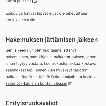
Länk
kunta (lulea.se)
Esikoulua käyvät lapset eivät ole oikeutettuja 
till
koulukuljetuksiin.
extern
Hakemuksen jättämisen jälkeen
webbplats
Sen jälkeen kun olet huoltajana jättänyt 
hakemuksen, saat kirjeellä paikkatarjouksen, johon 
sinun täytyy vastata. Lue esikoulupaikkaa koskevat 
säännökset läpi, ennen kuin hyväksyt tarjotun 
paikan. Löydät ne täältä: 
Esikoulusijoitusta koskevat 
Länk
säännöt – Luulajan kunta (lulea.se)
till
Erityisruokavaliot