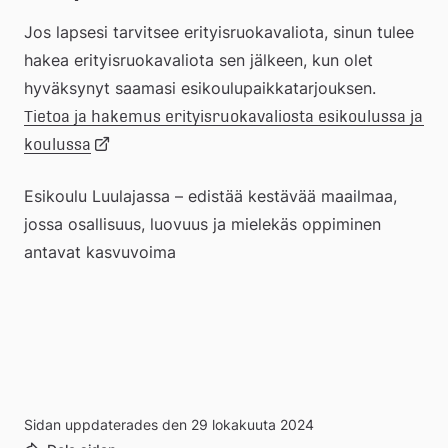
extern
Jos lapsesi tarvitsee erityisruokavaliota, sinun tulee 
hakea erityisruokavaliota sen jälkeen, kun olet 
webbplats
hyväksynyt saamasi esikoulupaikkatarjouksen.
Tietoa ja hakemus erityisruokavaliosta esikoulussa ja 
Länk
koulussa
Esikoulu Luulajassa – edistää kestävää maailmaa, 
till
jossa osallisuus, luovuus ja mielekäs oppiminen 
antavat kasvuvoima
extern
webbplats
Sidan uppdaterades den 29 lokakuuta 2024