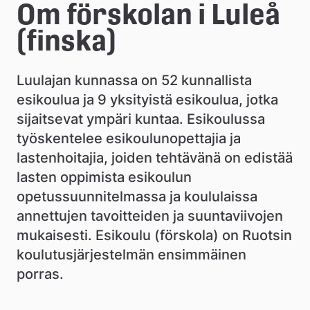
e
Om förskolan i Luleå 
å
(finska)
k
Luulajan kunnassa on 52 kunnallista 
o
esikoulua ja 9 yksityistä esikoulua, jotka 
m
sijaitsevat ympäri kuntaa. Esikoulussa 
m
työskentelee esikoulunopettajia ja 
lastenhoitajia, joiden tehtävänä on edistää 
u
lasten oppimista esikoulun 
n
opetussuunnitelmassa ja koululaissa 
annettujen tavoitteiden ja suuntaviivojen 
mukaisesti. Esikoulu (förskola) on Ruotsin 
koulutusjärjestelmän ensimmäinen 
porras.