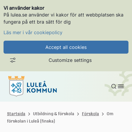
Vi använder kakor
På lulea.se använder vi kakor för att webbplatsen ska
fungera på ett bra sätt för dig
Läs mer i vår cookiepolicy
Accept all cookies
Customize settings
Gå till innehållet
L
u
Startsida
Utbildning & förskola
Förskola
Om
förskolan i Luleå (finska)
l