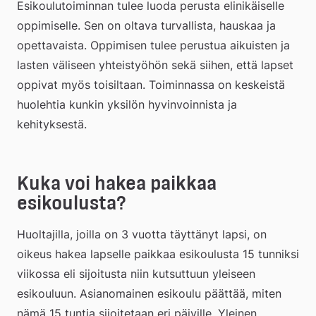
Esikoulutoiminnan tulee luoda perusta elinikäiselle 
oppimiselle. Sen on oltava turvallista, hauskaa ja 
opettavaista. Oppimisen tulee perustua aikuisten ja 
lasten väliseen yhteistyöhön sekä siihen, että lapset 
oppivat myös toisiltaan. Toiminnassa on keskeistä 
huolehtia kunkin yksilön hyvinvoinnista ja 
kehityksestä.
Kuka voi hakea paikkaa 
esikoulusta?
Huoltajilla, joilla on 3 vuotta täyttänyt lapsi, on 
oikeus hakea lapselle paikkaa esikoulusta 15 tunniksi 
viikossa eli sijoitusta niin kutsuttuun yleiseen 
esikouluun. Asianomainen esikoulu päättää, miten 
nämä 15 tuntia sijoitetaan eri päiville. Yleinen 