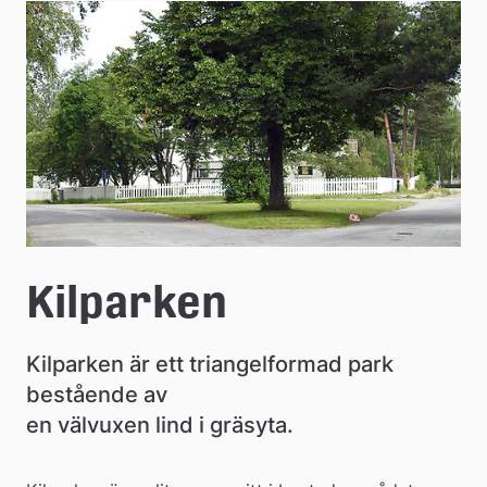
e
å
k
o
m
m
u
Kilparken
n
Kilparken är ett triangelformad park 
bestående av
en välvuxen lind i gräsyta.