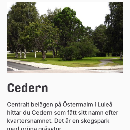
e
å
k
o
m
m
u
n
Cedern
Centralt belägen på Östermalm i Luleå 
hittar du Cedern som fått sitt namn efter 
kvartersnamnet. Det är en skogspark 
med gröna gräsytor.