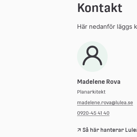
Kontakt
Här nedanför läggs ko
Madelene Rova
Planarkitekt
madelene.rova@lulea.se
0920-45 41 40
Så här hanterar Lul