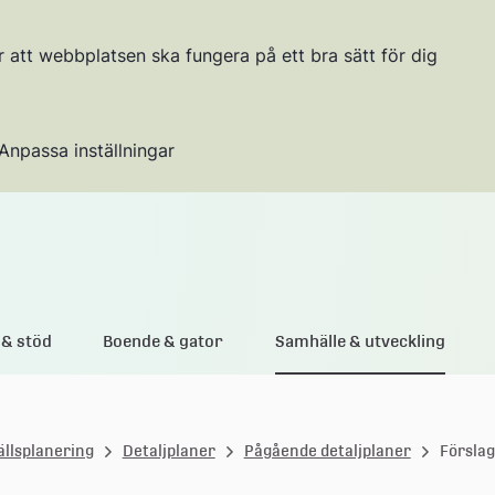
r att webbplatsen ska fungera på ett bra sätt för dig
Anpassa inställningar
Gå till innehållet
& stöd
Boende & gator
Samhälle & utveckling
llsplanering
Detaljplaner
Pågående detaljplaner
Förslag