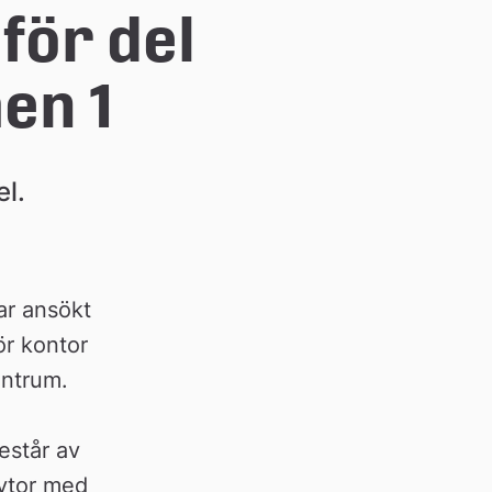
för del 
en 1
l. 
ar ansökt
ör kontor
entrum.
estår av
 ytor med