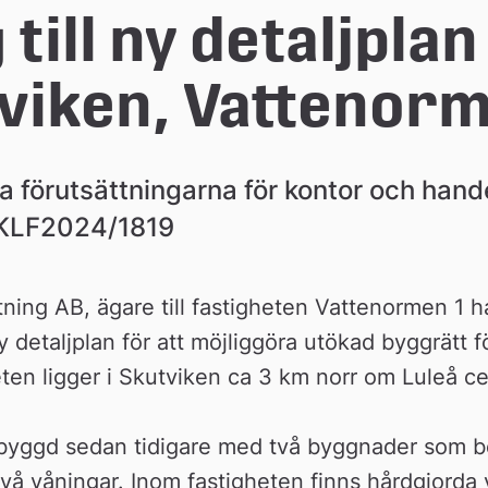
till ny detaljplan 
viken, Vattenorm
va förutsättningarna för kontor och hande
KLF2024/1819
ning AB, ägare till fastigheten Vattenormen 1 h
 detaljplan för att möjliggöra utökad byggrätt f
ten ligger i Skutviken ca 3 km norr om Luleå c
byggd sedan tidigare med två byggnader som b
två våningar. Inom fastigheten finns hårdgjorda