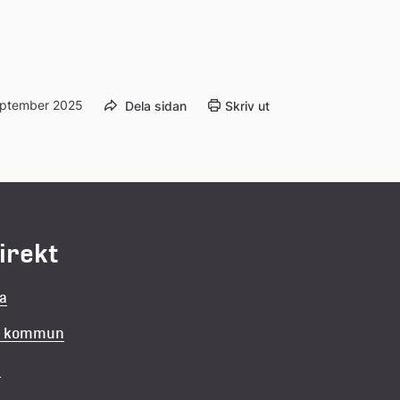
extern 
webbplats
eptember 2025
Dela sidan
Skriv ut
direkt
la
in kommun
v