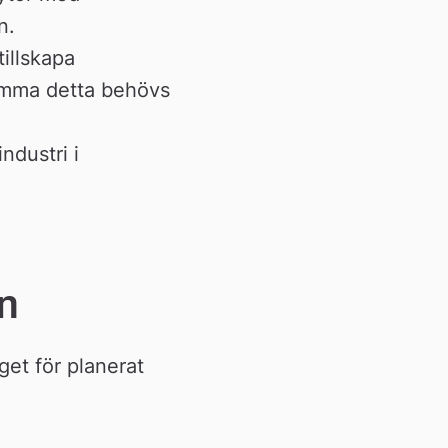
n.
illskapa
omma detta behövs 
ndustri i
n
get för planerat 