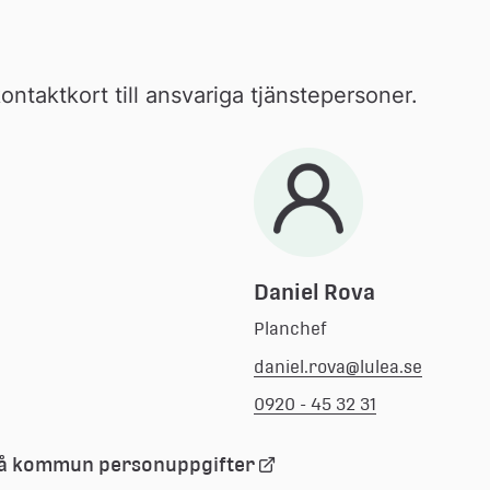
ntaktkort till ansvariga tjänstepersoner.
Daniel Rova
Planchef
daniel.rova@lulea.se
0920 - 45 32 31
Länk 
eå kommun personuppgifter
till 