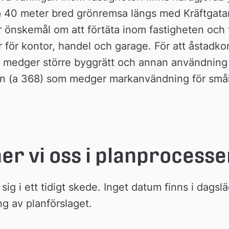
a 40 meter bred grönremsa längs med Kräftgata
 önskemål om att förtäta inom fastigheten och t
er för kontor, handel och garage. För att åstadk
m medger större byggrätt och annan användning
an (a 368) som medger markanvändning för småi
er vi oss i planprocesse
sig i ett tidigt skede. Inget datum finns i dagslä
ng av planförslaget.