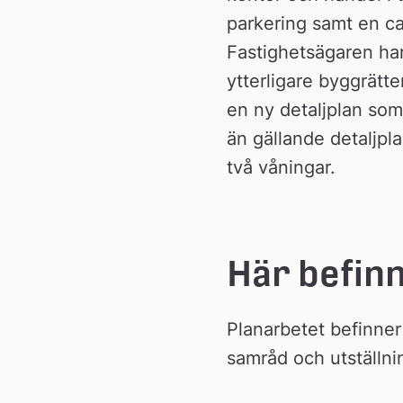
parkering samt en c
Fastighetsägaren har
ytterligare byggrätt
en ny detaljplan so
än gällande detaljpl
två våningar.
Här befinn
Planarbetet befinner 
samråd och utställni