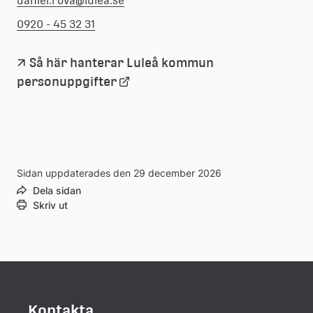
daniel.rova@lulea.se
0920 - 45 32 31
Så här hanterar Luleå kommun 
Länk
personuppgifter
till
extern
Sidan uppdaterades den 29 december 2026
webbplats
Dela sidan
Skriv ut
Kontakta