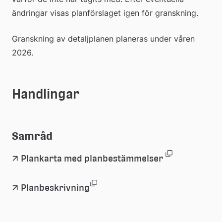
ändringar visas planförslaget igen för granskning.
Granskning av detaljplanen planeras under våren 
2026.
Handlingar
Samråd
(pdf, 1.1 mb
Länk
Plankarta med planbestämmelser 
till
(pdf, 7.9 mb, öppnas i nytt fön
Länk
Planbeskrivning
ett
till