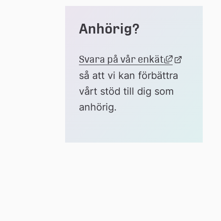
Anhörig?
Länk till a
Svara på vår enkät
Länk 
till 
så att vi kan förbättra 
extern 
vårt stöd till dig som 
webbplats
anhörig.