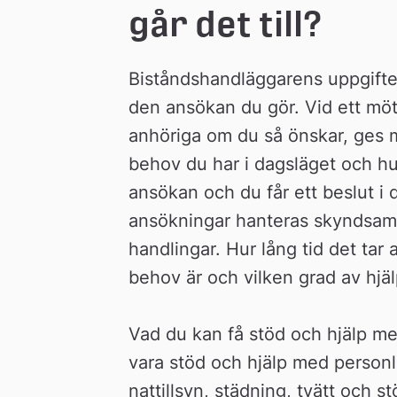
går det till?
Biståndshandläggarens uppgifter 
den ansökan du gör. Vid ett mö
anhöriga om du så önskar, ges mö
behov du har i dagsläget och hur
ansökan och du får ett beslut i 
ansökningar hanteras skyndsamt e
handlingar. Hur lång tid det tar 
behov är och vilken grad av hjä
Vad du kan få stöd och hjälp me
vara stöd och hjälp med personlig
nattillsyn, städning, tvätt och st