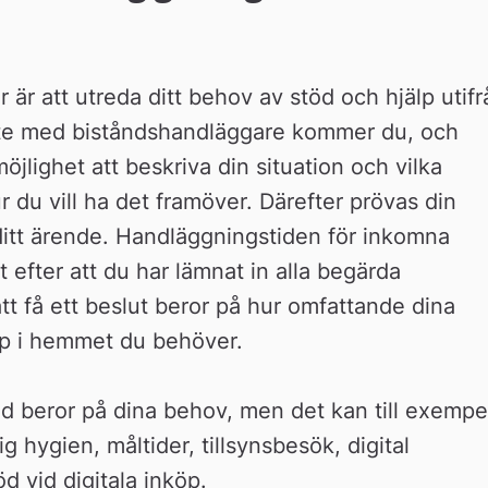
är att utreda ditt behov av stöd och hjälp utifrå
te med biståndshandläggare kommer du, och 
jlighet att beskriva din situation och vilka 
 du vill ha det framöver. Därefter prövas din 
ditt ärende. Handläggningstiden för inkomna 
fter att du har lämnat in alla begärda 
att få ett beslut beror på hur omfattande dina 
lp i hemmet du behöver.
d beror på dina behov, men det kan till exempel
 hygien, måltider, tillsynsbesök, digital 
öd vid digitala inköp.