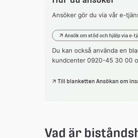
Ansöker gör du via vår e-tjäns
Ansök om stöd och hjälp via e-t
Länk 
till 
Du kan också använda en blank
extern 
webbplats
kundcenter 0920-45 30 00 oc
Till blanketten Ansökan om insa
Vad är bistånds