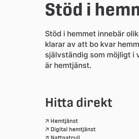
n
Stöd i hem
Stöd i hemmet innebär olika
klarar av att bo kvar hemm
självständig som möjligt i
är hemtjänst.
Hitta direkt
Hemtjänst
Digital hemtjänst
Nattpatrull