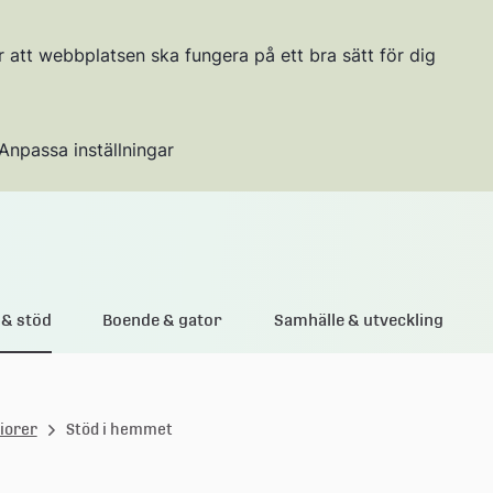
r att webbplatsen ska fungera på ett bra sätt för dig
Anpassa inställningar
Gå till innehållet
& stöd
Boende & gator
Samhälle & utveckling
iorer
Stöd i hemmet