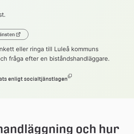
t. 
jänsten
ett eller ringa till Luleå kommuns 
h fråga efter en biståndshandläggare.
(docx, 304.7 kb, öppnas i
Länk 
ts enligt socialtjänstlagen
till 
ett 
dokument
handläggning och hur 