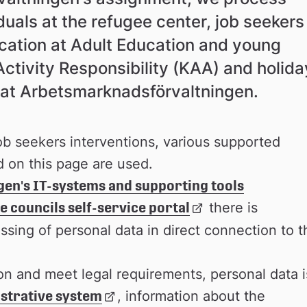
uals at the refugee center, job seekers 
ucation at Adult Education and young 
ctivity Responsibility (KAA) and holiday
 at Arbetsmarknadsförvaltningen.
ob seekers interventions, various supported 
systems and tools described on this page are used. 
en's IT-systems and supporting tools
e councils self-service portal
Länk 
 there is 
till 
sing of personal data in direct connection to th
extern 
webbplats
on and meet legal requirements, personal data is
strative system
Länk 
, information about the 