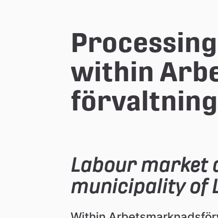
e
Processing 
å
within Arb
k
förvaltnin
o
m
m
Labour market a
municipality of 
u
Within Arbetsmarknadsförv