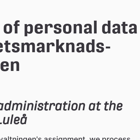
of personal data 
etsmarknads- 
gen
dministration at the 
Luleå
altningen's assignment, we process 