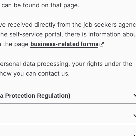
till 
 can be found on that page.
extern 
webbplats
e received directly from the job seekers agency
he self-service portal, there is information abou
n the page 
business-related forms
Länk 
till 
extern 
rsonal data processing, your rights under the 
webbplats
 how you can contact us.
 Protection Regulation)