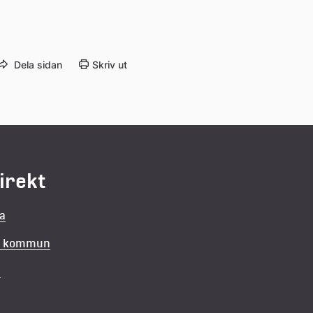
Dela sidan
Skriv ut
direkt
la
in kommun
v