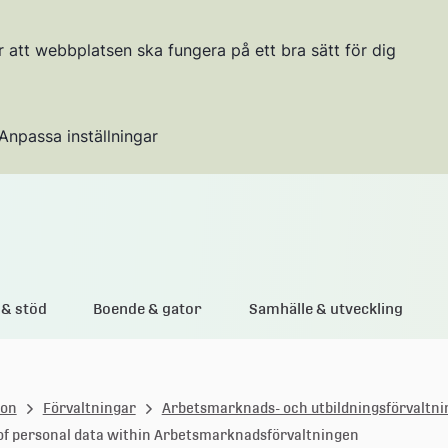
r att webbplatsen ska fungera på ett bra sätt för dig
Anpassa inställningar
Gå till innehållet
& stöd
Boende & gator
Samhälle & utveckling
ion
Förvaltningar
Arbetsmarknads- och utbildningsförvaltn
of personal data within Arbetsmarknadsförvaltningen