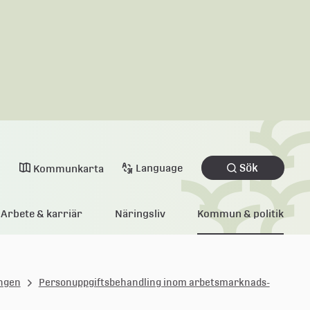
Sök
Language
Kommunkarta
Arbete & karriär
Näringsliv
Kommun & politik
ingen
Personuppgiftsbehandling inom arbetsmarknads-