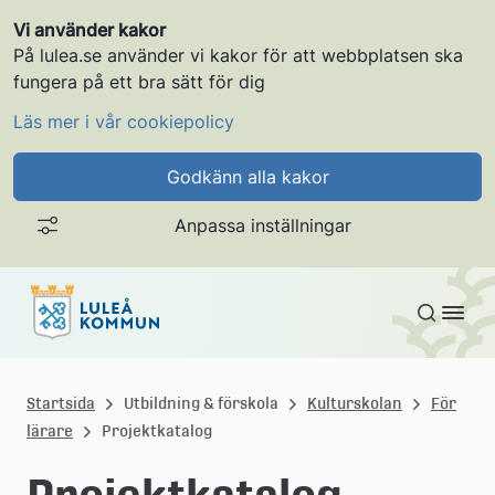
Vi använder kakor
På lulea.se använder vi kakor för att webbplatsen ska
fungera på ett bra sätt för dig
Läs mer i vår cookiepolicy
Godkänn alla kakor
Anpassa inställningar
Gå till innehållet
L
u
Startsida
Utbildning & förskola
Kulturskolan
För
lärare
Projektkatalog
l
e