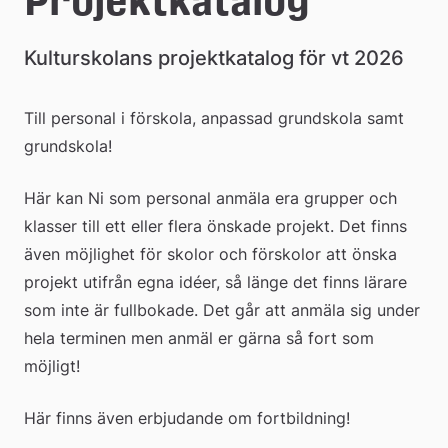
Projektkatalog
å
Kulturskolans projektkatalog för vt 2026
k
o
Till personal i förskola, anpassad grundskola samt 
m
grundskola!
m
Här kan Ni som personal anmäla era grupper och 
u
klasser till ett eller flera önskade projekt. Det finns 
n
även möjlighet för skolor och förskolor att önska 
projekt utifrån egna idéer, så länge det finns lärare 
som inte är fullbokade. Det går att anmäla sig under 
hela terminen men anmäl er gärna så fort som 
möjligt!
Här finns även erbjudande om fortbildning!