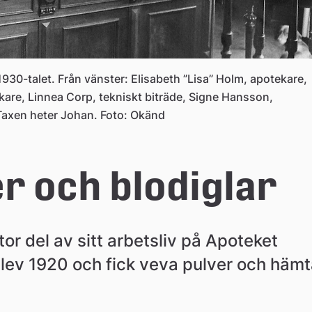
1930-talet. Från vänster: Elisabeth ”Lisa” Holm, apotekare,
are, Linnea Corp, tekniskt biträde, Signe Hansson,
axen heter Johan. Foto: Okänd
er och blodiglar
r del av sitt arbetsliv på Apoteket 
lev 1920 och fick veva pulver och hämta