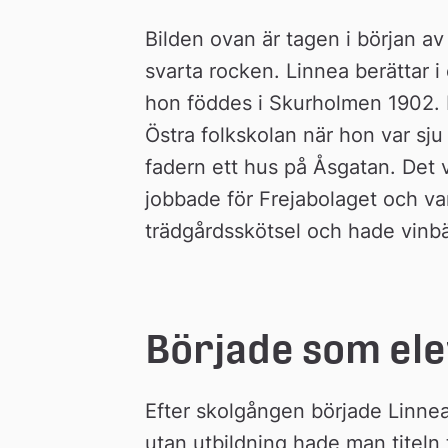
Bilden ovan är tagen i början a
svarta rocken. Linnea berättar i 
hon föddes i Skurholmen 1902. H
Östra folkskolan när hon var sj
fadern ett hus på Åsgatan. Det v
jobbade för Frejabolaget och var
trädgårdsskötsel och hade vinbär
Började som ele
Efter skolgången började Linne
utan utbildning hade man titeln 