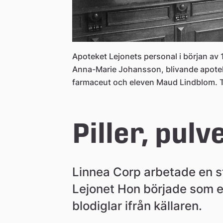
n
Apoteket Lejonets personal i början av 
Anna-Marie Johansson, blivande apotek
farmaceut och eleven Maud Lindblom. T
Piller, pulv
Linnea Corp arbetade en sto
Lejonet Hon började som e
blodiglar ifrån källaren.