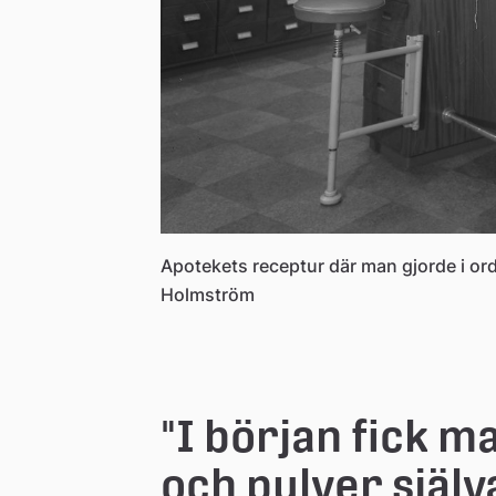
Apotekets receptur där man gjorde i or
Holmström
"I början fick ma
och pulver själv