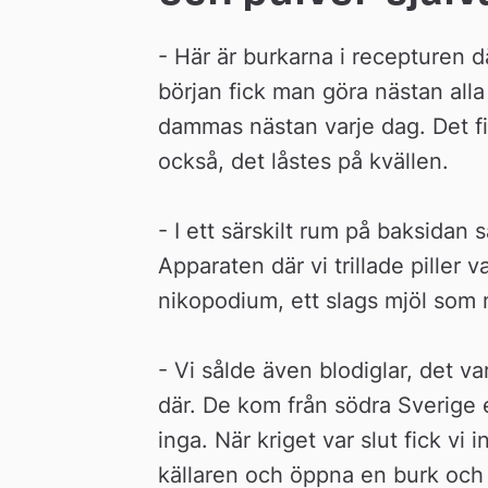
- Här är burkarna i recepturen d
början fick man göra nästan alla p
dammas nästan varje dag. Det fick
också, det låstes på kvällen.
- I ett särskilt rum på baksidan s
Apparaten där vi trillade piller v
nikopodium, ett slags mjöl som 
- Vi sålde även blodiglar, det va
där. De kom från södra Sverige e
inga. När kriget var slut fick vi i
källaren och öppna en burk och d