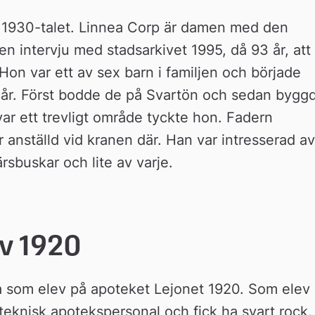
v 1930-talet. Linnea Corp är damen med den 
en intervju med stadsarkivet 1995, då 93 år, att 
on var ett av sex barn i familjen och började 
u år. Först bodde de på Svartön och sedan byggd
ar ett trevligt område tyckte hon. Fadern 
 anställd vid kranen där. Han var intresserad av 
sbuskar och lite av varje.
v 1920
a som elev på apoteket Lejonet 1920. Som elev 
teknisk apotekspersonal och fick ha svart rock. 