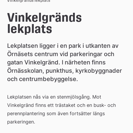
Vinkelgränds lekplats
e
Vinkelgränds 
å
lekplats
k
o
Lekplatsen ligger i en park i utkanten av 
m
Örnäsets centrum vid parkeringar och 
gatan Vinkelgränd. I närheten finns 
m
Örnässkolan, punkthus, kyrkobyggnader 
u
och centrumbebyggelse.
n
Lekplatsen nås via en stenmjölsgång. Mot 
Vinkelgränd finns ett trästaket och en busk- och 
perennplantering som även fortsätter längs 
parkeringen.