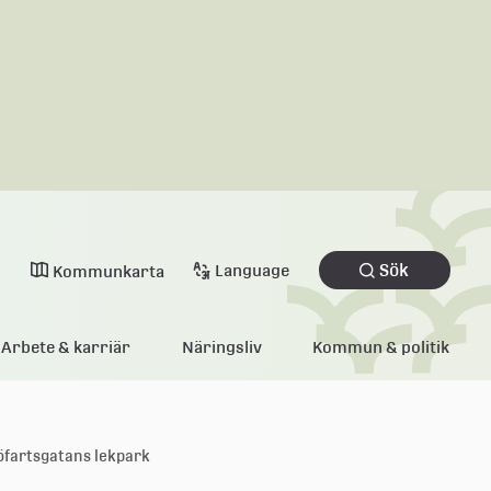
Sök
Language
Kommunkarta
Arbete & karriär
Näringsliv
Kommun & politik
öfartsgatans lekpark