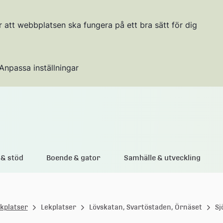
r att webbplatsen ska fungera på ett bra sätt för dig
Anpassa inställningar
Gå till innehållet
& stöd
Boende & gator
Samhälle & utveckling
ekplatser
Lekplatser
Lövskatan, Svartöstaden, Örnäset
Sj