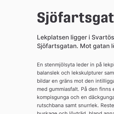
e
Sjöfartsga
å
Lekplatsen ligger i Svartös
k
Sjöfartsgatan. Mot gatan 
o
En stenmjölsyta leder in på lekp
m
balanslek och lekskulpturer samt
bildar en gräns mot den intilligg
m
med gummiasfalt. På den finns 
kompisgunga och en däckgunga. 
u
rutschbana samt snurrlek. Reste
buskage och lövträd, bland anna