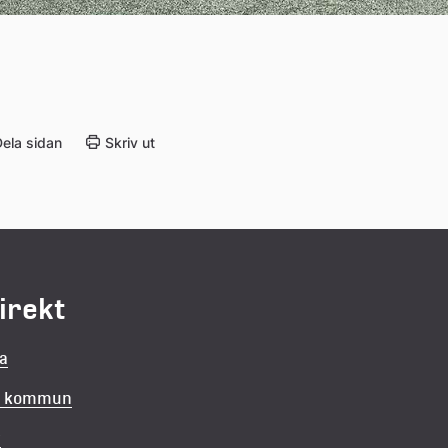
ela sidan
Skriv ut
direkt
la
in kommun
v