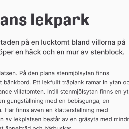
tans lekpark
taden på en lucktomt bland villorna på 
löper en häck och en mur av stenblock.
latsen. På den plana stenmjölsytan finns 
 bänkbord. Ett lekfullt träplank ramar in ytan oc
ande villatomten. Intill stenmjölsytan finns en yta
en gungställning med en bebisgunga, en 
Här finns även en klätterställning med 
n av lekplatsen består av en gräsyta med mindr
t äppelträd och bärbuskar.