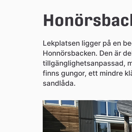
e
Honörsback
å
Lekplatsen ligger på en beg
k
Honnörsbacken. Den är delvi
tillgänglighetsanpassad, m
o
finns gungor, ett mindre kl
m
sandlåda.
m
u