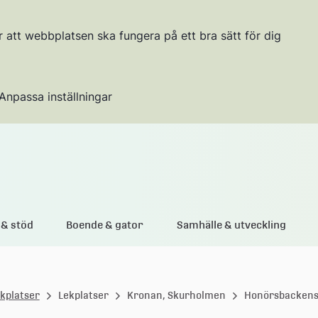
r att webbplatsen ska fungera på ett bra sätt för dig
Anpassa inställningar
Gå till innehållet
& stöd
Boende & gator
Samhälle & utveckling
ekplatser
Lekplatser
Kronan, Skurholmen
Honörsbackens 