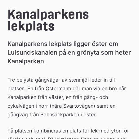
e
Kanalparkens 
å
lekplats
k
o
Kanalparkens lekplats ligger öster om 
m
Lulsundskanalen på en grönyta som heter 
Kanalparken.
m
u
Tre belysta gångvägar av stenmjöl leder in till 
n
platsen. En från Östermalm där man via en bro når 
Kanalparken från väster, en från gång- och 
cykelvägen i norr (nära Svartövägen) samt en 
gångväg från Bohnsackparken i öster.
På platsen kombineras en plats för lek med ytor för 