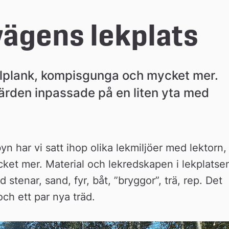
ägens lekplats
llplank, kompisgunga och mycket mer. 
ärden inpassade på en liten yta med 
n har vi satt ihop olika lekmiljöer med lektorn, 
et mer. Material och lekredskapen i lekplatsen
stenar, sand, fyr, båt, ”bryggor”, trä, rep. Det 
ch ett par nya träd.