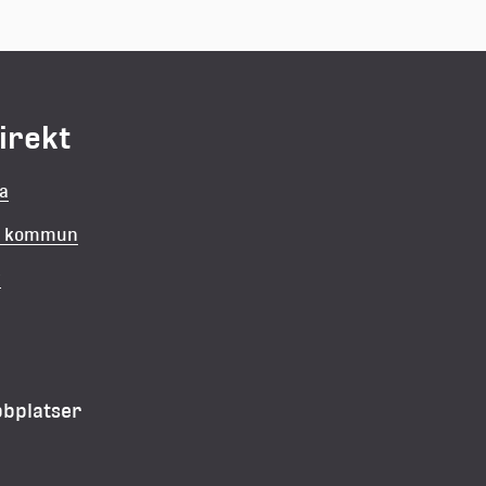
direkt
la
in kommun
v
bbplatser