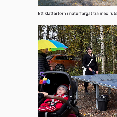
Ett klättertorn i naturfärgat trä med ru