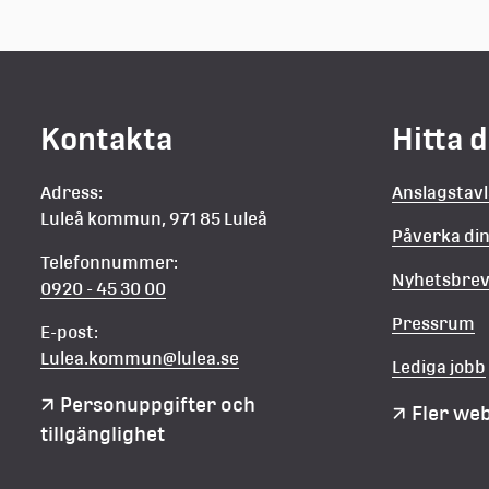
Kontakta
Hitta 
Adress:
Anslagstav
Luleå kommun, 971 85 Luleå
Påverka d
Telefonnummer:
Nyhetsbre
0920 - 45 30 00
Pressrum
E-post:
Lulea.kommun@lulea.se
Lediga jobb
Personuppgifter och 
Fler we
tillgänglighet