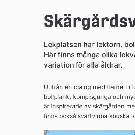
e
Skärgårdsv
å
Lekplatsen har lektorn, bo
k
Här finns många olika lekv
variation för alla åldrar.
o
m
Utifrån en dialog med barnen i by
bollplank, kompisgunga och myck
m
är inspirerade av skärgården med 
finns också svartvinbärsbuskar o
u