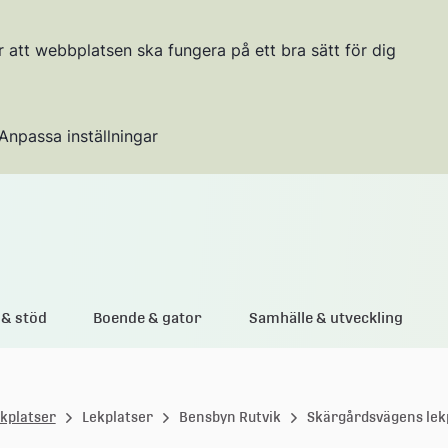
r att webbplatsen ska fungera på ett bra sätt för dig
Anpassa inställningar
Gå till innehållet
& stöd
Boende & gator
Samhälle & utveckling
ekplatser
Lekplatser
Bensbyn Rutvik
Skärgårdsvägens lek