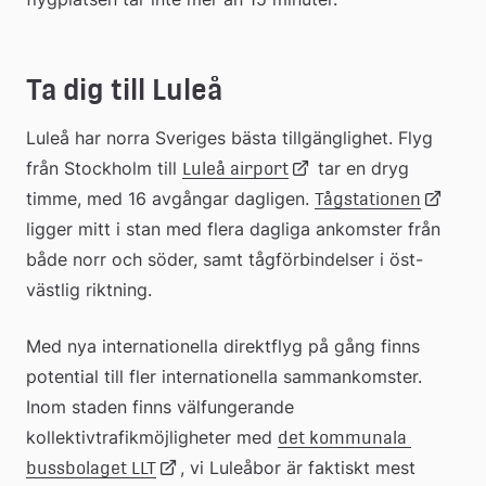
Ta dig till Luleå
Luleå har norra Sveriges bästa tillgänglighet. Flyg 
från Stockholm till 
Länk
 tar en dryg 
Luleå airport
timme, med 16 avgångar dagligen. 
Länk
Tågstationen
ligger mitt i stan med flera dagliga ankomster från 
till
både norr och söder, samt tågförbindelser i öst-
till
västlig riktning.
extern
extern
Med nya internationella direktflyg på gång finns 
webbplats
potential till fler internationella sammankomster. 
webbpl
Inom staden finns välfungerande 
kollektivtrafikmöjligheter med 
det kommunala 
Länk
, vi Luleåbor är faktiskt mest 
bussbolaget LLT