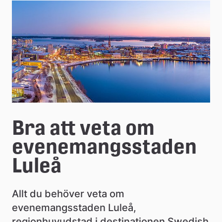
e
å
k
o
m
m
u
Bra att veta om 
n
evenemangsstaden 
Luleå
Allt du behöver veta om 
evenemangsstaden Luleå, 
regionhuvudstad i destinationen Swedish 