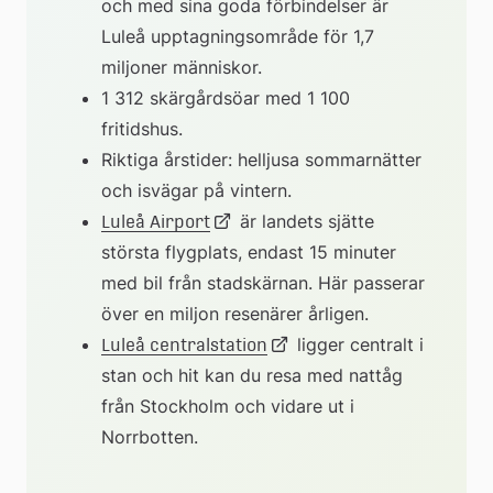
och med sina goda förbindelser är 
Luleå upptagningsområde för 1,7 
miljoner människor.
1 312 skärgårdsöar med 1 100 
fritidshus.
Riktiga årstider: helljusa sommarnätter 
och isvägar på vintern.
Länk
 är landets sjätte 
Luleå Airport
största flygplats, endast 15 minuter 
med bil från stadskärnan. Här passerar 
till
över en miljon resenärer årligen.
extern
Länk
 ligger centralt i 
Luleå centralstation
stan och hit kan du resa med nattåg 
från Stockholm och vidare ut i 
webbplats
till
Norrbotten.
extern