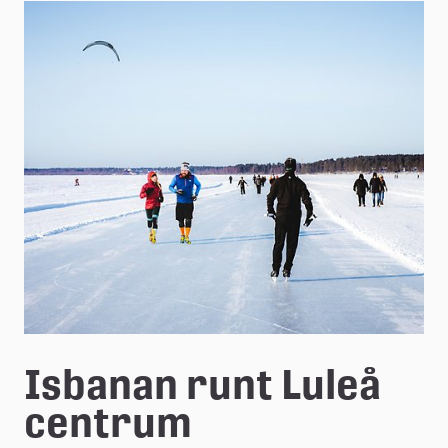
e
å
k
o
m
m
u
n
Isbanan runt Luleå 
centrum