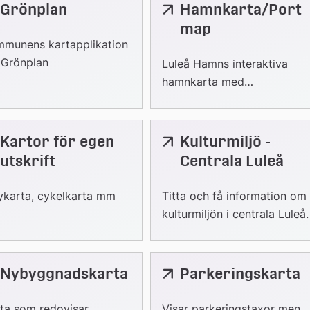
Grönplan
Hamnkarta/Port
nk
Länk
till
map
ern
extern
munens kartapplikation
bplats
webbplats
 Grönplan
Luleå Hamns interaktiva
hamnkarta med
hamninformation.
Kartor för egen
Kulturmiljö -
Länk
till
utskrift
Centrala Luleå
extern
webbplats
ykarta, cykelkarta mm
Titta och få information om
kulturmiljön i centrala Luleå.
Nybyggnadskarta
Parkeringskarta
Länk
till
extern
ta som redovisar
Visar parkeringstaxor men