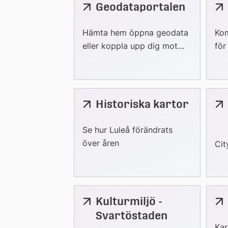
Geodataportalen
Länk
Lä
till
till
extern
ext
Hämta hem öppna geodata
Kom
webbplats
web
eller koppla upp dig mot
för
våra karttjänster
Historiska kartor
Se hur Luleå förändrats
över åren
Cit
Kulturmiljö -
Länk
till
Svartöstaden
extern
Kar