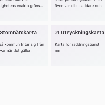
webbplats
tighetens exakta gränser
även var elbilsladdare och
 byggrätt enligt den
handikapparkering finns
lande detaljplanen.
Stomnätskarta
Utryckningskarta
nk
ern
eå kommun fritar sig från
Karta för räddningstjänst,
bplats
var när det gäller
mm
kternas beskaffenhet.