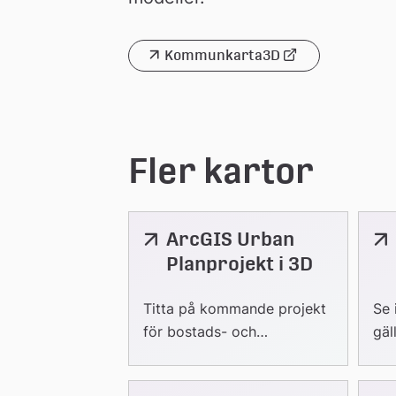
Kommunkarta3D
Länk 
till 
extern 
webbplats
Fler kartor
ArcGIS Urban
Länk
Lä
till
till
Planprojekt i 3D
extern
ext
webbplats
web
Titta på kommande projekt
Se 
för bostads- och
gäl
anläggningsprojekt i en
ko
digital 3D tvilling.