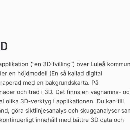
3D
likation (”en 3D tvilling”) över Luleå kommun 
r en höjdmodell (En så kallad digital 
draperad med en bakgrundskarta. På 
ader och träd i 3D. Det finns en vägnamns- och
 olika 3D-verktyg i applikationen. Du kan till 
d, göra siktlinjesanalys och skugganalyser sam
kontinuerligt innehåll med bättre 3D data och 