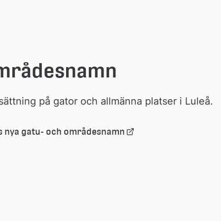
områdesnamn
ttning på gator och allmänna platser i Luleå.
Länk 
ås nya gatu- och områdesnamn
till 
extern 
webbplats