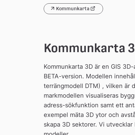
Kommunkarta
Länk 
till 
extern 
webbplats
Kommunkarta 
Kommunkarta 3D är en GIS 3D-app
BETA-version. Modellen innehålle
terrängmodell DTM) , vilken är 
markmodellen visualiseras byggn
adress-sökfunktion samt ett antal
exempel mäta 3D ytor och avstån
skapa 3D sektorer. Vi utvecklar 
modeller.