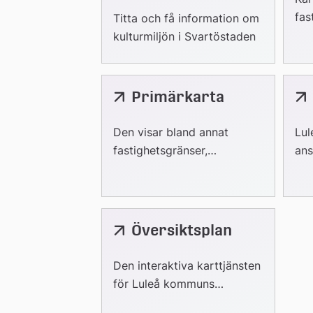
webbplats
fas
Titta och få information om
och
kulturmiljön i Svartöstaden
gäl
Primärkarta
Lä
till
ext
Den visar bland annat
Lul
web
fastighetsgränser,
ans
byggnader, gator,
pun
markdetaljer, vattendrag
och adresser.
Översiktsplan
Länk
till
extern
Den interaktiva karttjänsten
webbplats
för Luleå kommuns
översiktsplan