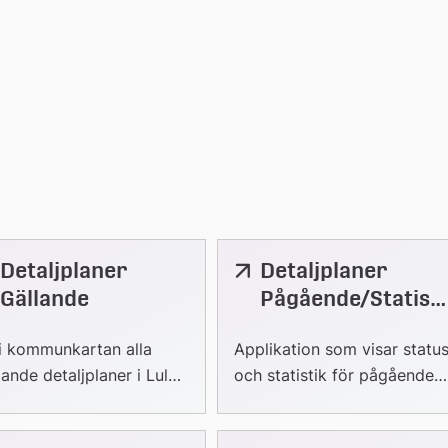
Detaljplaner
Detaljplaner
nk
Länk
till
Gällande
Pågående/Statisti
ern
extern
k
bplats
webbplats
i kommunkartan alla
Applikation som visar statu
lande detaljplaner i Luleå
och statistik för pågående
mmun
detaljplaner i kommunen.