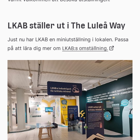
LKAB ställer ut i The Luleå Way
Just nu har LKAB en miniutställning i lokalen. Passa 
på att lära dig mer om 
Länk 
LKAB:s omställning.
till 
extern 
webbplats