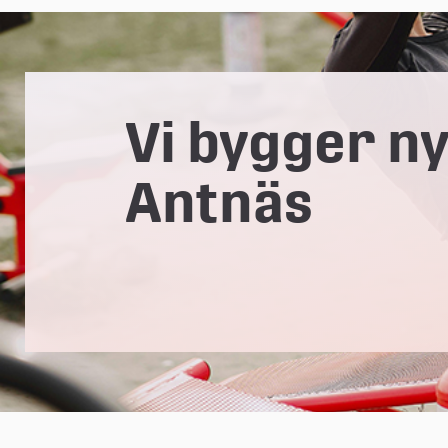
e
å
Vi bygger ny
k
Antnäs
o
m
m
u