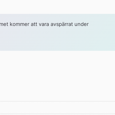
nk 
tern 
bbplats
met kommer att vara avspärrat under 