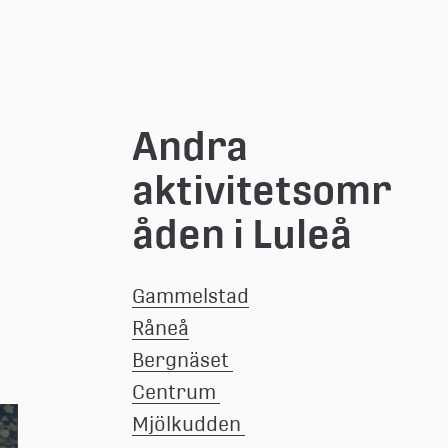
Andra 
aktivitetsomr
åden i Luleå
Gammelstad
Råneå
Bergnäset 
Centrum 
Förstora bilden
Mjölkudden 