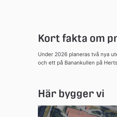
n
Kort fakta om p
Under 2026 planeras två nya ute
och ett på Banankullen på Hert
Här bygger vi