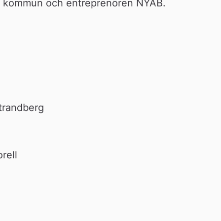
eå kommun och entreprenören NYAB.
trandberg 
rell