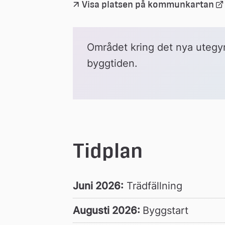
Lä
Visa platsen på kommunkartan
till 
ex
we
Området kring det nya utegy
byggtiden.
Tidplan
Juni 2026:
 Trädfällning
Augusti 2026: 
Byggstart