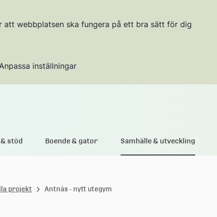
r att webbplatsen ska fungera på ett bra sätt för dig
Anpassa inställningar
Gå till innehållet
& stöd
Boende & gator
Samhälle & utveckling
la projekt
Antnäs - nytt utegym