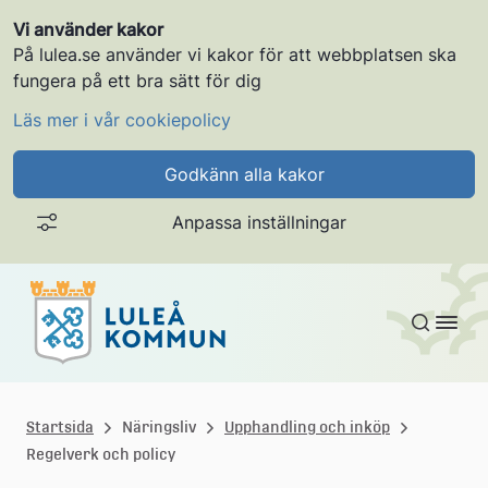
Vi använder kakor
På lulea.se använder vi kakor för att webbplatsen ska
fungera på ett bra sätt för dig
Läs mer i vår cookiepolicy
Godkänn alla kakor
Anpassa inställningar
Gå till innehållet
L
u
Startsida
Näringsliv
Upphandling och inköp
Regelverk och policy
l