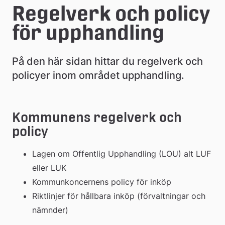
e
Regelverk och policy 
å
för upphandling
k
På den här sidan hittar du regelverk och 
o
policyer inom området upphandling.
m
m
Kommunens regelverk och 
u
policy
n
Lagen om Offentlig Upphandling (LOU) alt LUF 
eller LUK
Kommunkoncernens policy för inköp
Riktlinjer för hållbara inköp (förvaltningar och 
nämnder)