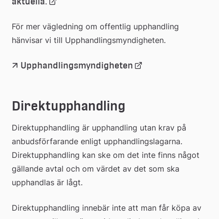
Länk
aktuella.
till
För mer vägledning om offentlig upphandling 
hänvisar vi till Upphandlingsmyndigheten.
extern
Länk
Upphandlingsmyndigheten
webbplats
till
Direktupphandling
extern
Direktupphandling är upphandling utan krav på 
webbplats
anbudsförfarande enligt upphandlingslagarna. 
Direkt­upphandling kan ske om det inte finns något 
gällande avtal och om värdet av det som ska 
upphandlas är lågt.
Direktupphandling innebär inte att man får köpa av 