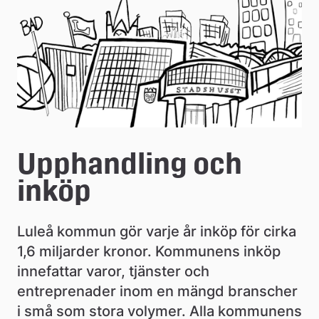
e
å
k
o
m
m
Upphandling och 
u
inköp
n
Luleå kommun gör varje år inköp för cirka 
1,6 miljarder kronor. Kommunens inköp 
innefattar varor, tjänster och 
entreprenader inom en mängd branscher 
i små som stora volymer. Alla kommunens 