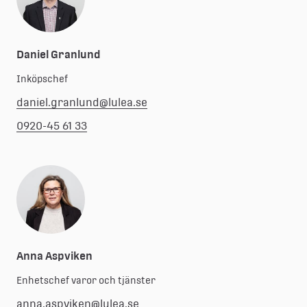
Daniel Granlund
Inköpschef
daniel.granlund@lulea.se
0920-45 61 33
Anna Aspviken
Enhetschef varor och tjänster
anna.aspviken@lulea.se