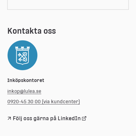
Kontakta oss
Inköpskontoret
inkop@lulea.se
0920-45 30 00 (via kundcenter)
Länk
Följ oss gärna på LinkedIn
till