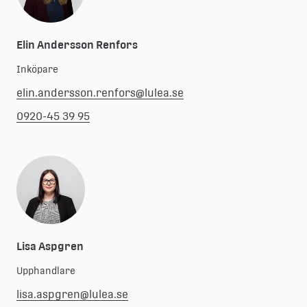
Elin Andersson Renfors
Inköpare
elin.andersson.renfors@lulea.se
0920-45 39 95
Lisa Aspgren
Upphandlare
lisa.aspgren@lulea.se