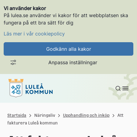
Vi använder kakor
På lulea.se använder vi kakor för att webbplatsen ska
fungera på ett bra sätt för dig
Läs mer i vår cookiepolicy
Godkänn alla kakor
Anpassa inställningar
Gå till innehållet
L
u
Startsida
Näringsliv
Upphandling och inköp
Att
fakturera Luleå kommun
l