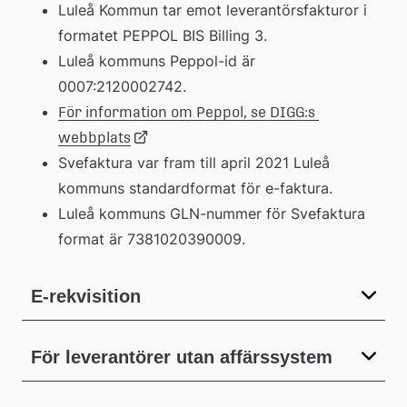
Luleå Kommun tar emot leverantörsfakturor i 
formatet PEPPOL BIS Billing 3.
Luleå kommuns Peppol-id är 
0007:2120002742.
För information om Peppol, se DIGG:s 
Länk
webbplats
Svefaktura var fram till april 2021 Luleå 
kommuns standardformat för e-faktura.
till
Luleå kommuns GLN-nummer för Svefaktura 
format är 7381020390009.
extern
webbplats
E-rekvisition
För leverantörer utan affärssystem