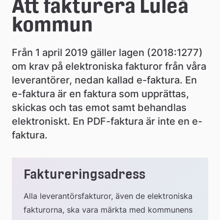
e
Att fakturera Luleå 
å
kommun
k
Från 1 april 2019 gäller lagen (2018:1277) 
o
om krav på elektroniska fakturor från våra 
m
leverantörer, nedan kallad e-faktura. En 
m
e-faktura är en faktura som upprättas, 
skickas och tas emot samt behandlas 
u
elektroniskt. En PDF-faktura är inte en e-
n
faktura.
Faktureringsadress
Alla leverantörsfakturor, även de elektroniska 
fakturorna, ska vara märkta med kommunens 