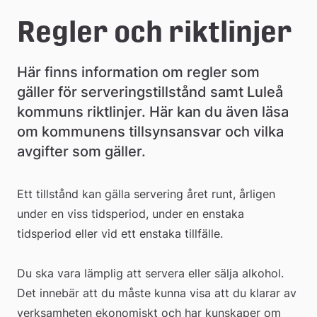
e
Regler och riktlinjer
å
k
Här finns information om regler som 
o
gäller för serveringstillstånd samt Luleå 
kommuns riktlinjer. Här kan du även läsa 
m
om kommunens tillsynsansvar och vilka 
m
avgifter som gäller.
u
n
Ett tillstånd kan gälla servering året runt, årligen 
under en viss tidsperiod, under en enstaka 
tidsperiod eller vid ett enstaka tillfälle.
Du ska vara lämplig att servera eller sälja alkohol. 
Det innebär att du måste kunna visa att du klarar av 
verksamheten ekonomiskt och har kunskaper om 