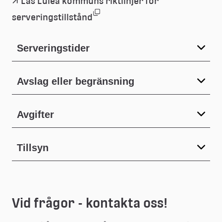
Läs Luleå kommuns riktlinjer för 
(pdf, 845.2 kb, öppnas i nytt 
Länk
serveringstillstånd
till
Serveringstider
ett
Avslag eller begränsning
dokument
Avgifter
Tillsyn
Vid frågor - kontakta oss!