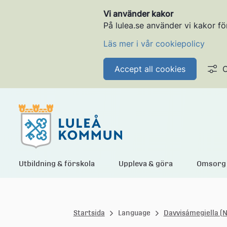
Vi använder kakor
På lulea.se använder vi kakor fö
Läs mer i vår cookiepolicy
Accept all cookies
C
L
Utbildning & förskola
Uppleva & göra
Omsorg 
u
Startsida
Language
Davvisámegiella (