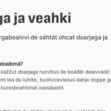
a ja veahki
árgabeaivvi de sáhtát ohcat doarjaga ja 
t doaibmá?
oažžut doarjaga ruovttus de boađát deaivvadit 
pmi lea du luhtte, buohcceviesus dahje doppe go
 buresboahtimat oassálastit.