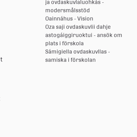
ja ovdaskuvlaluohkás -
 
modersmålsstöd
Oainnáhus - Vision
Oza saji ovdaskuvlii dahje
astogáiggiruoktui - ansök om
plats i förskola
Sámigiella ovdaskuvllas -
 
samiska i förskolan
 