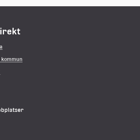
direkt
la
in kommun
v
bbplatser