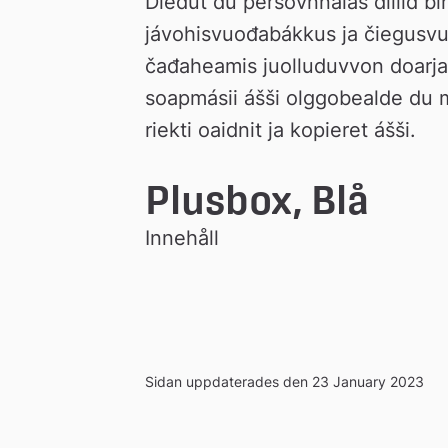
Dieđut du persovnnalaš diliid bi
jávohisvuođabákkus ja čiegusvu
čađaheamis juolluduvvon doarjag
soapmásii ášši olggobealde du 
riekti oaidnit ja kopieret ášši.
Plusbox, Blå
Innehåll
Sidan uppdaterades den 23 January 2023