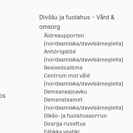
Divššu ja fuolahus - Vård &
omsorg
Äldresupporten
(nordsamiska/davvisámegiella)
Anhörigstöd
(nordsamiska/davvisámegiella)
Beaivedoaibma
Centrum mot våld
(nordsamiska/davvisámegiella)
Demeansajoavku
s 
Demensteamet
(nordsamiska/davvisámegiella)
Dikšo- ja fuolahusaorrun
Doarjja ruovttus
Fáhkka veahki