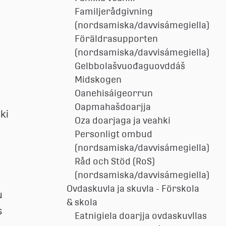
Familjerådgivning
(nordsamiska/davvisámegiella)
Föräldrasupporten
(nordsamiska/davvisámegiella)
Gelbbolašvuođaguovddáš
Midskogen
Oanehisáigeorrun
Oapmahašdoarjja
i 
Oza doarjaga ja veahki
Personligt ombud
(nordsamiska/davvisámegiella)
Råd och Stöd (RoS)
(nordsamiska/davvisámegiella)
Ovdaskuvla ja skuvla - Förskola
 
& skola
 
Eatnigiela doarjja ovdaskuvllas