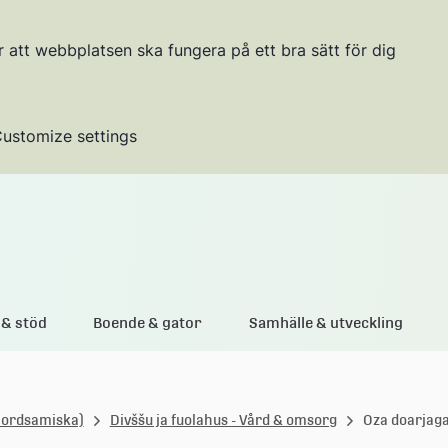
r att webbplatsen ska fungera på ett bra sätt för dig
ustomize settings
Gå till innehållet
& stöd
Boende & gator
Samhälle & utveckling
Nordsamiska)
Divššu ja fuolahus - Vård & omsorg
Oza doarjaga