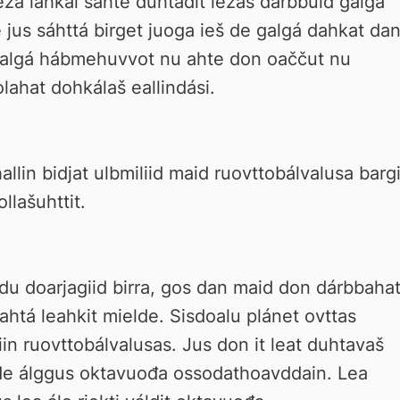
ežá láhkái sáhte duhtadit iežas dárbbuid galgá 
jus sáhttá birget juoga ieš de galgá dahkat dan
galgá hábmehuvvot nu ahte don oaččut nu 
olahat dohkálaš eallindási.
lin bidjat ulbmiliid maid ruovttobálvalusa bargit
llašuhttit.
 doarjagiid birra, gos dan maid don dárbbahat
ahtá leahkit mielde. Sisdoalu plánet ovttas 
n ruovttobálvalusas. Jus don it leat duhtavaš 
de álggus oktavuođa ossodathoavddain. Lea 