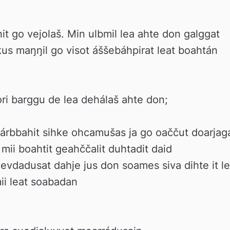
t go vejolaš. Min ulbmil lea ahte don galggat 
s maŋŋil go visot áššebáhpirat leat boahtán 
ori barggu de lea dehálaš ahte don;
árbbahit sihke ohcamušas ja go oaččut doarjag
 mii boahtit geahččalit duhtadit daid
rievdadusat dahje jus don soames siva dihte it lea
mii leat soabadan