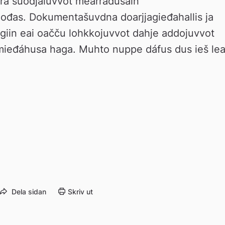
rra suodjaluvvot mearrádusain 
ođas. Dokumentašuvdna doarjjagieđahallis ja 
iin eai oačču lohkkojuvvot dahje addojuvvot 
mieđáhusa haga. Muhto nuppe dáfus dus ieš lea
Dela sidan
Skriv ut