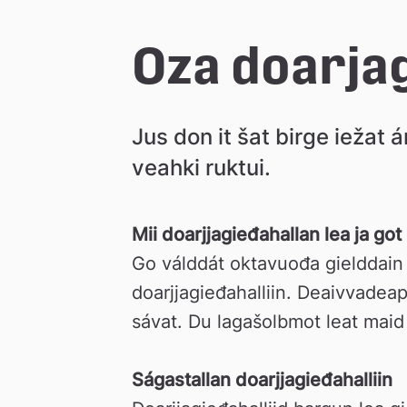
l
e
Oza doarjag
å
Jus don it šat birge iežat 
k
veahki ruktui.
o
Mii doarjjagieđahallan lea ja go
m
Go válddát oktavuođa gielddain 
doarjjagieđahalliin. Deaivvadea
m
sávat. Du lagašolbmot leat maid
u
Ságastallan doarjjagieđahalliin