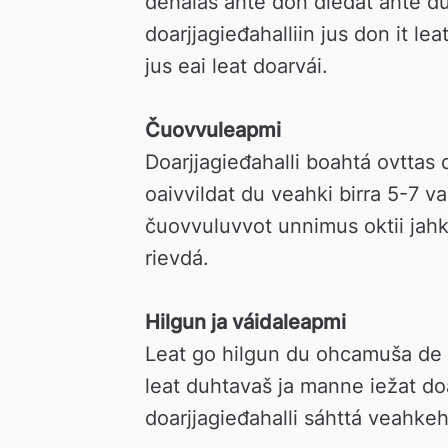
dehálaš ahte don dieđát ahte dus
doarjjagieđahalliin jus don it le
jus eai leat doarvái.
Čuovvuleapmi 
Doarjjagieđahalli boahtá ovttas
oaivvildat du veahki birra 5-7 
čuovvuluvvot unnimus oktii jahká
rievdá.
Hilgun ja váidaleapmi 
Leat go hilgun du ohcamuša de du
leat duhtavaš ja manne iežat doar
doarjjagieđahalli sáhttá veahkeh