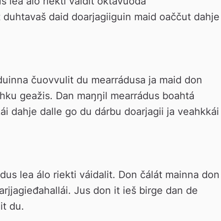
 lea álo riekti váldit oktavuođa 
at duhtavaš daid doarjagiiguin maid oaččut dahje 
 duinna čuovvulit du mearrádusa ja maid don 
vahku geažis. Dan maŋŋil mearrádus boahtá 
i dahje dalle go du dárbu doarjagii ja veahkkái 
s lea álo riekti váidalit. Don čálát mainna don i
jjagieđahallái. Jus don it ieš birge dan de 
it du.