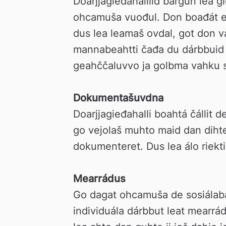
Doarjjagieđahalliid bargun lea gi
n
ohcamuša vuođul. Don boađát earr
dus lea leamaš ovdal, got don vás
mannabeahtti čađa du dárbbuid 
geahččaluvvo ja golbma vahku s
Dokumentašuvdna
Doarjjagieđahalli boahtá čállit d
go vejolaš muhto maid dan diht
dokumenteret. Dus lea álo riekti
Mearrádus
Go dagat ohcamuša de sosiálabál
individuála dárbbut leat mearrá