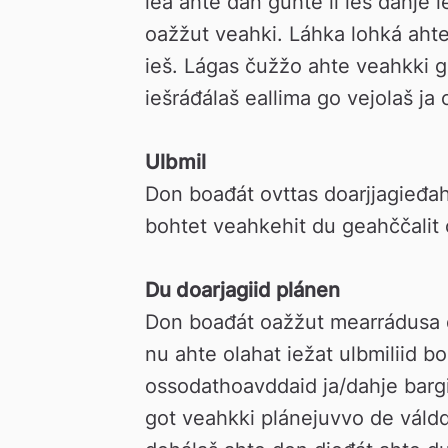
lea ahte dan guhte ii ieš dahje i
oažžut veahki. Láhka lohká ahte 
ieš. Lágas čužžo ahte veahkki 
iešráđálaš eallima go vejolaš ja 
Ulbmil
Don boađát ovttas doarjjagieđahal
bohtet veahkehit du geahččalit o
Du doarjagiid plánen
Don boađát oažžut mearrádusa du
nu ahte olahat iežat ulbmiliid bo
ossodathoavddaid ja/dahje bargii
got veahkki plánejuvvo de váld