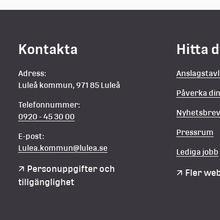
Kontakta
Hitta 
Adress:
Anslagstav
Luleå kommun, 971 85 Luleå
Påverka d
Telefonnummer:
Nyhetsbre
0920 - 45 30 00
Pressrum
E-post:
Lulea.kommun@lulea.se
Lediga jobb
Personuppgifter och 
Fler we
tillgänglighet