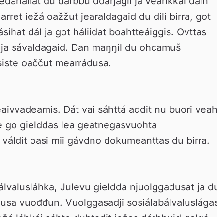
eđahallat du dárbbu doarjagii ja veahkkái dain 
et iežá oažžut jearaldagaid du dili birra, got 
ihat dál ja got háliidat boahtteáiggis. Ovttas 
ja sávaldagaid. Dan maŋŋil du ohcamuš 
iste oaččut mearrádusa.
eaivvadeamis. Dát vai sáhttá addit nu buori veahk
e go gielddas lea geatnegasvuohta 
 váldit oasi mii gávdno dokumeanttas du birra.
valusláhka, Julevu gieldda njuolggadusat ja du
dusa vuođđun. Vuolggasadji sosiálabálvaluslágas