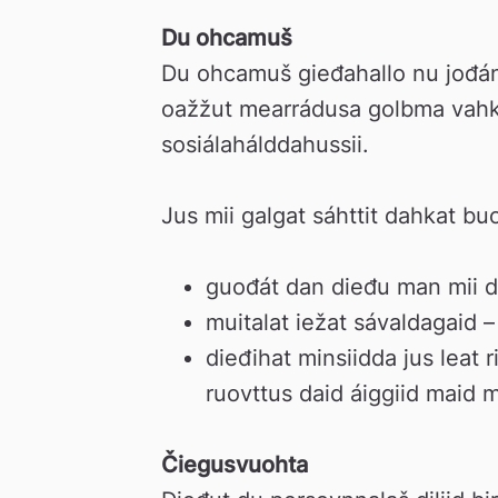
Du ohcamuš
Du ohcamuš gieđahallo nu jođáni
oažžut mearrádusa golbma vahku
sosiálahálddahussii.
Jus mii galgat sáhttit dahkat bu
guođát dan dieđu man mii d
muitalat iežat sávaldagaid –
dieđihat minsiidda jus leat 
ruovttus daid áiggiid maid 
Čiegusvuohta 