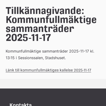
e
Tillkännagivande: 
å
Kommunfullmäktige 
k
sammanträder 
o
2025-11-17
m
m
Kommunfullmäktige sammanträder 2025-11-17 kl. 
u
13:15 i Sessionssalen, Stadshuset.
n
(pdf, 17.
Länk 
Länk till kommunfullmäktiges kallelse 2025-11-17
till 
ett 
dokume
Kontakta