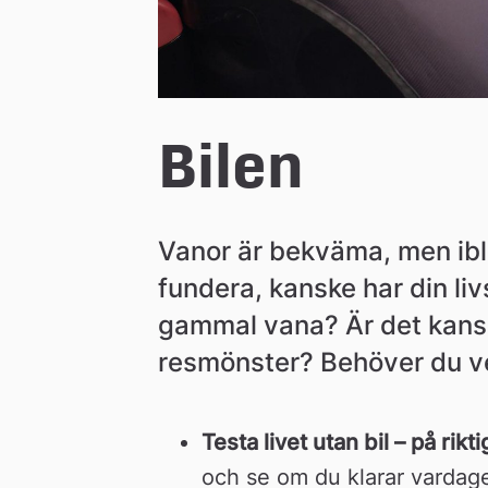
n
Bilen
Vanor är bekväma, men ibla
fundera, kanske har din liv
gammal vana? Är det kanske
resmönster? Behöver du ve
Testa livet utan bil – på riktig
och se om du klarar vardagen