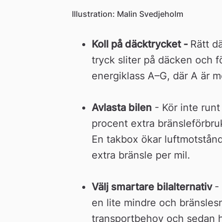
Illustration: Malin Svedjeholm
Koll på däcktrycket - 
Rätt d
tryck sliter på däcken och
energiklass A–G, där A är m
Avlasta bilen
 - Kör inte run
procent extra bränsleförbru
En takbox ökar luftmotstån
extra bränsle per mil. 
Välj smartare bilalternativ 
-
en lite mindre och bränslesn
transportbehov och sedan hyr