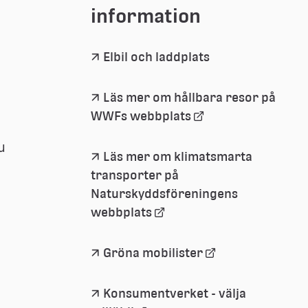
information
Elbil och laddplats
Läs mer om hållbara resor på 
Länk 
WWFs webbplats
till 
 
extern 
Läs mer om klimatsmarta 
webbplats
transporter på 
Naturskyddsföreningens 
Länk 
webbplats
till 
extern 
Länk 
Gröna mobilister
webbplats
till 
extern 
Konsumentverket - välja 
webbplats