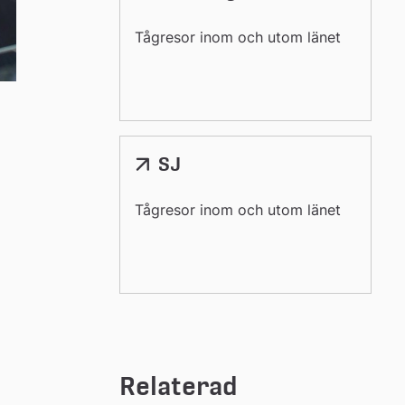
till
extern
Tågresor inom och utom länet
webbplats
SJ
Länk
till
extern
Tågresor inom och utom länet
webbplats
Relaterad 