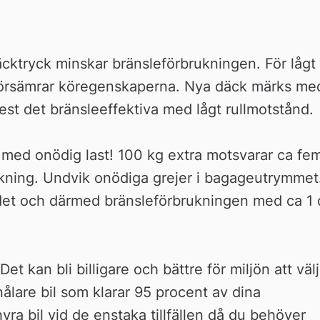
äcktryck minskar bränsleförbrukningen. För lågt 
 försämrar köregenskaperna. Nya däck märks med
est det bränsleeffektiva med lågt rullmotstånd.
t med onödig last! 100 kg extra motsvarar ca fem
kning. Undvik onödiga grejer i bagageutrymmet.
det och därmed bränsleförbrukningen med ca 1 d
 Det kan bli billigare och bättre för miljön att välj
ålare bil som klarar 95 procent av dina 
a bil vid de enstaka tillfällen då du behöver 