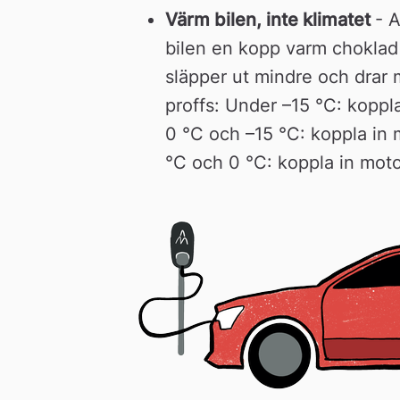
Värm bilen, inte klimatet 
- 
bilen en kopp varm choklad i
släpper ut mindre och drar 
proffs: Under –15 °C: koppl
0 °C och –15 °C: koppla in 
°C och 0 °C: koppla in mot