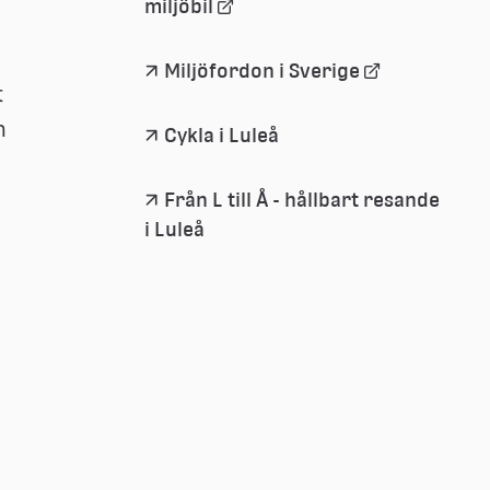
Länk 
miljöbil
till 
extern 
Länk 
Miljöfordon i Sverige
webbplats
 
till 
extern 
 
Cykla i Luleå
webbplats
Från L till Å - hållbart resande 
i Luleå