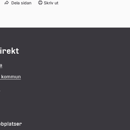
Dela sidan
Skriv ut
direkt
la
in kommun
v
bbplatser