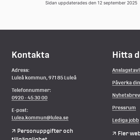
Sidan uppdaterades den 12 september 2025
Kontakta
Hitta 
Adress:
Anslagstav
Luleå kommun, 971 85 Luleå
Påverka d
Telefonnummer:
Nyhetsbre
0920 - 45 30 00
Pressrum
E-post:
Lulea.kommun@lulea.se
Lediga jobb
Personuppgifter och 
Fler we
tillgänglighet