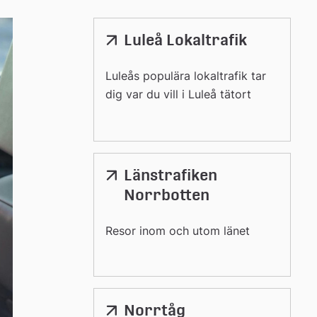
Luleå Lokaltrafik
Länk
till
extern
Luleås populära lokaltrafik tar
webbplats
dig var du vill i Luleå tätort
Länstrafiken
Länk
till
Norrbotten
extern
webbplats
Resor inom och utom länet
Norrtåg
Länk