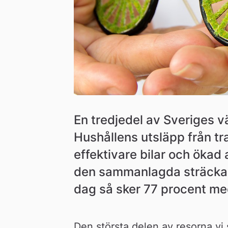
n
En tredjedel av Sveriges v
Hushållens utsläpp från tra
effektivare bilar och ökad
den sammanlagda sträckan s
dag så sker 77 procent med
Den största delen av resorna vi