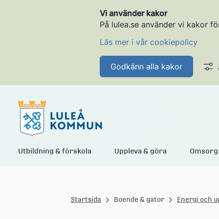
Vi använder kakor
På lulea.se använder vi kakor fö
Läs mer i vår cookiepolicy
Godkänn alla kakor
L
Utbildning & förskola
Uppleva & göra
Omsorg 
u
Startsida
Boende & gator
Energi och 
l