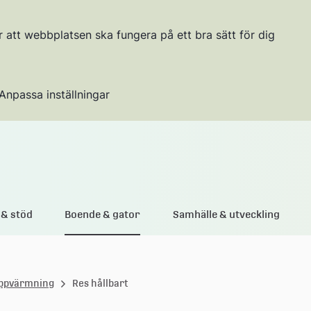
r att webbplatsen ska fungera på ett bra sätt för dig
Anpassa inställningar
Gå till innehållet
& stöd
Boende & gator
Samhälle & utveckling
uppvärmning
Res hållbart